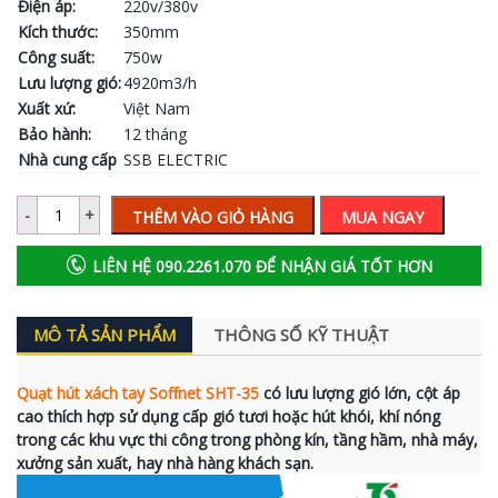
Điện áp:
220v/380v
Kích thước:
350mm
Công suất:
750w
Lưu lượng gió:
4920m3/h
Xuất xứ:
Việt Nam
Bảo hành:
12 tháng
Nhà cung cấp
SSB ELECTRIC
THÊM VÀO GIỎ HÀNG
MUA NGAY
LIÊN HỆ 090.2261.070 ĐỂ NHẬN GIÁ TỐT HƠN
MÔ TẢ SẢN PHẨM
THÔNG SỐ KỸ THUẬT
Quạt hút xách tay Soffnet SHT-35
có lưu lượng gió lớn, cột áp
cao thích hợp sử dụng cấp gió tươi hoặc hút khói, khí nóng
trong các khu vực thi công trong phòng kín, tầng hầm, nhà máy,
xưởng sản xuất, hay nhà hàng khách sạn.