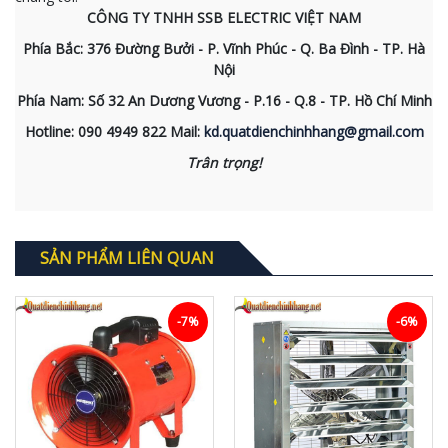
CÔNG TY TNHH SSB ELECTRIC VIỆT NAM
Phía Bắc: 376 Đường Bưởi - P. Vĩnh Phúc - Q. Ba Đình - TP. Hà
Nội
Phía Nam: Số 32 An Dương Vương - P.16 - Q.8 - TP. Hồ Chí Minh
Hotline:
090 4949 822
Mail:
kd.quatdienchinhhang@gmail.com
Trân trọng!
SẢN PHẨM LIÊN QUAN
-7%
-6%