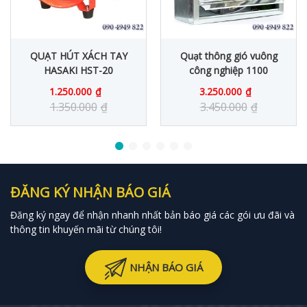
QUẠT HÚT XÁCH TAY
Quạt thông gió vuông
HASAKI HST-20
công nghiệp 1100
1.250.000
₫
3.250.000
₫
1.350.000
₫
3.450.000
₫
ĐĂNG KÝ NHẬN BÁO GIÁ
Đăng ký ngay để nhận nhanh nhất bản báo giá các gói ưu đãi và
thông tin khuyến mãi từ chúng tôi!
NHẬN BÁO GIÁ