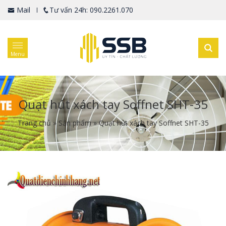
Mail
Tư vấn 24h: 090.2261.070
Menu
Quạt hút xách tay Soffnet SHT-35
Trang chủ
»
Sản phẩm
»
Quạt hút xách tay Soffnet SHT-35