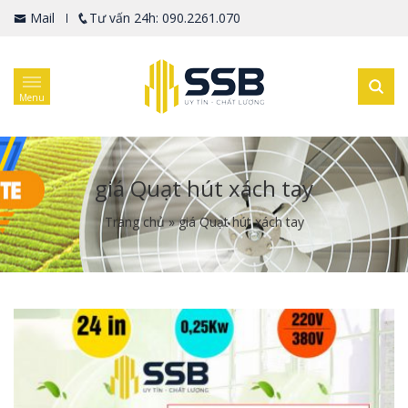
Mail
Tư vấn 24h: 090.2261.070
Menu
giá Quạt hút xách tay
Trang chủ
»
giá Quạt hút xách tay