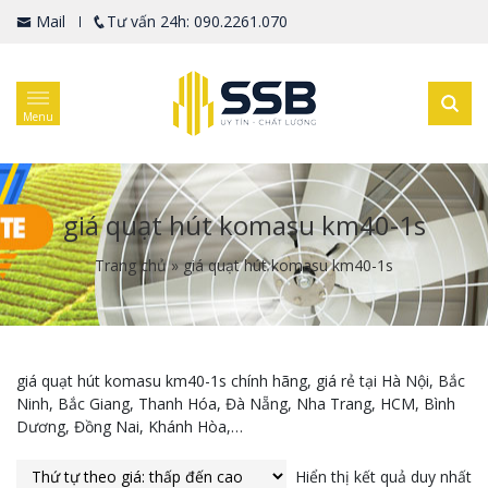
Mail
Tư vấn 24h: 090.2261.070
Menu
giá quạt hút komasu km40-1s
Trang chủ
»
giá quạt hút komasu km40-1s
giá quạt hút komasu km40-1s chính hãng, giá rẻ tại Hà Nội, Bắc
Ninh, Bắc Giang, Thanh Hóa, Đà Nẵng, Nha Trang, HCM, Bình
Dương, Đồng Nai, Khánh Hòa,…
Hiển thị kết quả duy nhất