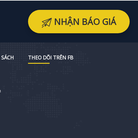
NHẬN BÁO GIÁ
 SÁCH
THEO DÕI TRÊN FB
h