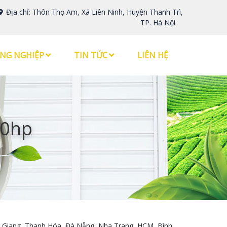
Địa chỉ: Thôn Thọ Am, Xã Liên Ninh, Huyện Thanh Trì,
TP. Hà Nội
NG NGHIỆP
TIN TỨC
LIÊN HỆ
00hp
Bắc Giang, Thanh Hóa, Đà Nẵng, Nha Trang, HCM, Bình