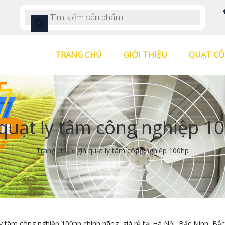
TRANG CHỦ
GIỚI THIỆU
QUẠT CÔ
 quạt ly tâm công nghiệp 1
Trang chủ
»
giá quạt ly tâm công nghiệp 100hp
ly tâm công nghiệp 100hp chính hãng, giá rẻ tại Hà Nội, Bắc Ninh, 