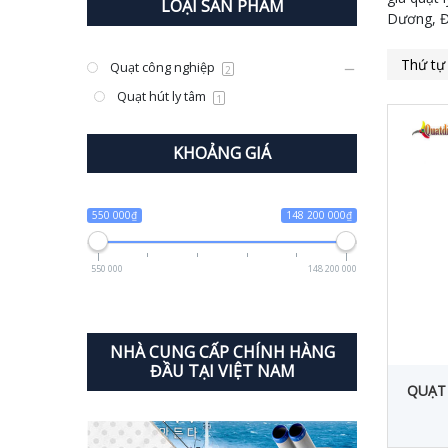
LOẠI SẢN PHẨM
Dương, Đ
Quạt công nghiệp
2
Quạt hút ly tâm
1
KHOẢNG GIÁ
550 000₫
148 200 000₫
550 000
148 200 000
NHÀ CUNG CẤP CHÍNH HÀNG
ĐẦU TẠI VIỆT NAM
QUẠT 