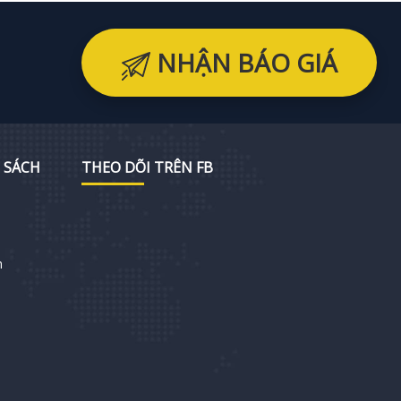
NHẬN BÁO GIÁ
 SÁCH
THEO DÕI TRÊN FB
h