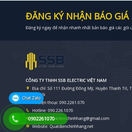
ĐĂNG KÝ NHẬN BÁO GIÁ
Đăng ký ngay để nhận nhanh nhất bản báo giá các gói ưu
CÔNG TY TNHH SSB ELECTRIC VIỆT NAM
Địa chỉ:
Số 111 Đường Đông Mỹ, Huyện Thanh Trì, T
Hà Nội
Chat Zalo
Số điện thoại:
090.2261.070
Hotline:
090.226.1070
0902261070
Email:
kd.quatdienchinhhang@gmail.com
Website:
Quatdienchinhhang.net