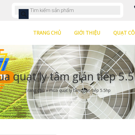
TRANG CHỦ
GIỚI THIỆU
QUẠT CÔ
a quạt ly tâm gián tiếp 5.
Trang chủ
»
mua quạt ly tâm gián tiếp 5.5hp