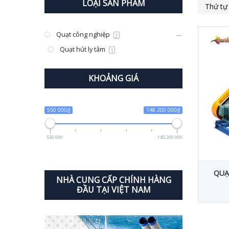
LOẠI SẢN PHẨM
Quạt công nghiệp
2
Quạt hút ly tâm
1
KHOẢNG GIÁ
550 000₫
148 200 000₫
550 000
148 200 000
QUẠ
NHÀ CUNG CẤP CHÍNH HÀNG
ĐẦU TẠI VIỆT NAM