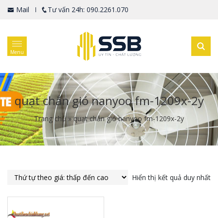
Mail
Tư vấn 24h: 090.2261.070
Menu
quạt chắn gió nanyoo fm-1209x-2y
Trang chủ
»
quạt chắn gió nanyoo fm-1209x-2y
Hiển thị kết quả duy nhất