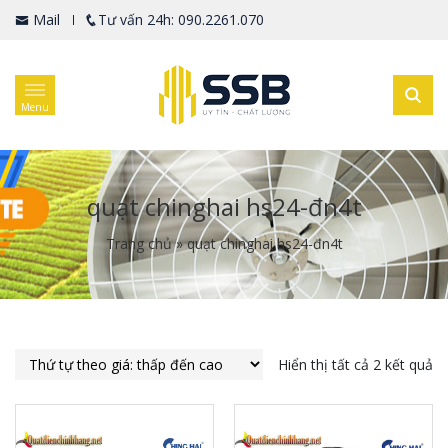
Mail
Tư vấn 24h: 090.2261.070
Menu
quạt chinghai hs24-đn4t
Trang chủ
»
quạt chinghai hs24-đn4t
Hiển thị tất cả 2 kết quả