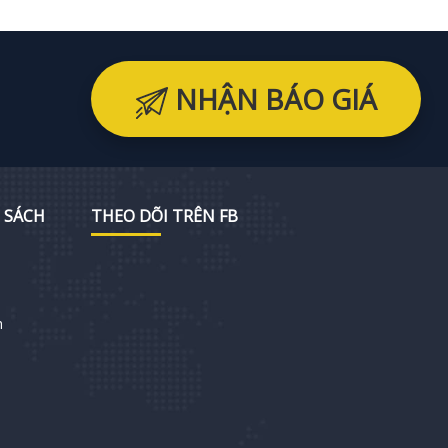
NHẬN BÁO GIÁ
 SÁCH
THEO DÕI TRÊN FB
h