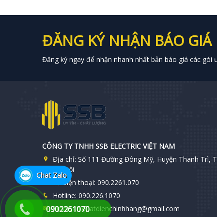
ĐĂNG KÝ NHẬN BÁO GIÁ
Đăng ký ngay để nhận nhanh nhất bản báo giá các gói ưu
CÔNG TY TNHH SSB ELECTRIC VIỆT NAM
Địa chỉ:
Số 111 Đường Đông Mỹ, Huyện Thanh Trì, T
Hà Nội
Chat Zalo
Số điện thoại:
090.2261.070
Hotline:
090.226.1070
0902261070
Email:
kd.quatdienchinhhang@gmail.com