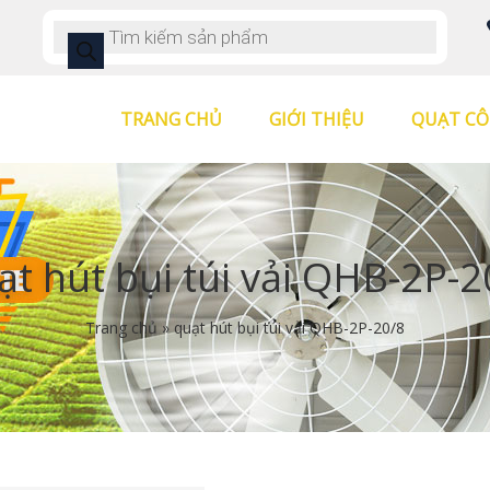
TRANG CHỦ
GIỚI THIỆU
QUẠT CÔ
ạt hút bụi túi vải QHB-2P-2
Trang chủ
»
quạt hút bụi túi vải QHB-2P-20/8