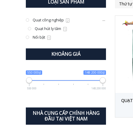
LOẠI SẢN PHẨM
Quạt công nghiệp
2
Quạt hút ly tâm
1
Nổi bật
1
KHOẢNG GIÁ
550 000₫
148 200 000₫
550 000
148 200 000
QUẠT 
NHÀ CUNG CẤP CHÍNH HÀNG
ĐẦU TẠI VIỆT NAM