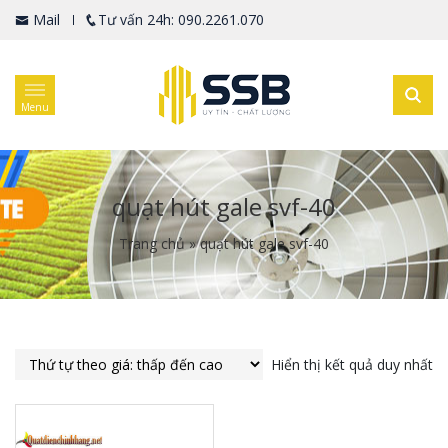
Mail
Tư vấn 24h: 090.2261.070
Menu
quạt hút gale svf-40
Trang chủ
»
quạt hút gale svf-40
Hiển thị kết quả duy nhất