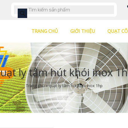
TRANG CHỦ
GIỚI THIỆU
QUẠT CÔ
uạt ly tâm hút khói inox 1
Trang chủ
»
quạt ly tâm hút khói inox 1hp