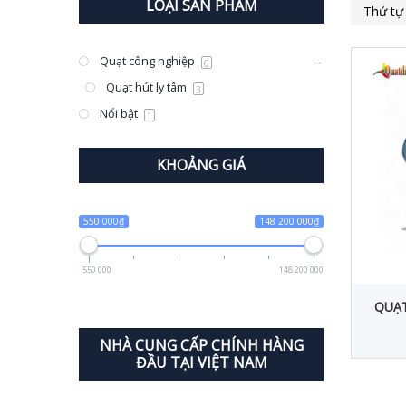
LOẠI SẢN PHẨM
Quạt công nghiệp
6
Quạt hút ly tâm
3
Nổi bật
1
KHOẢNG GIÁ
550 000₫
148 200 000₫
550 000
148 200 000
QUẠT
NHÀ CUNG CẤP CHÍNH HÀNG
ĐẦU TẠI VIỆT NAM