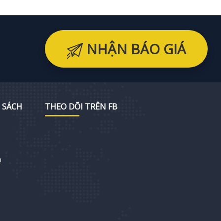
NHẬN BÁO GIÁ
 SÁCH
THEO DÕI TRÊN FB
h