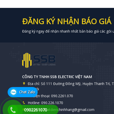
ĐĂNG KÝ NHẬN BÁO GIÁ
Đăng ký ngay để nhận nhanh nhất bản báo giá các gói ưu
CÔNG TY TNHH SSB ELECTRIC VIỆT NAM
Địa chỉ:
Số 111 Đường Đông Mỹ, Huyện Thanh Trì, T
Hà Nội
Chat Zalo
Số điện thoại:
090.2261.070
Hotline:
090.226.1070
0902261070
Email:
kd.quatdienchinhhang@gmail.com