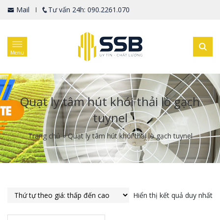
Mail
Tư vấn 24h: 090.2261.070
Menu
Quạt ly tâm hút khói thải lò gạch
tuynel
Trang chủ
»
Quạt ly tâm hút khói thải lò gạch tuynel
Hiển thị kết quả duy nhất