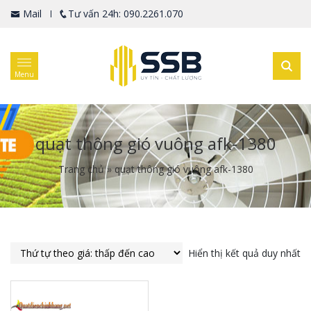
Mail
Tư vấn 24h: 090.2261.070
Menu
quạt thông gió vuông afk-1380
Trang chủ
»
quạt thông gió vuông afk-1380
Hiển thị kết quả duy nhất