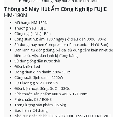
Hướng dẫn sử dụng máy hút ẩm fujie hm-180n
Thông số Máy Hút Ẩm Công Nghiệp FUJIE
HM-180N
Mã hàng: HM-180N
Thương hiệu: FujiE
Công nghệ: Nhật Bản
Công suất hút ẩm: 180l/ ngày ( ở điều kiện 30oC, 80%)
Sử dụng máy nén Compressor ( Panasonic – Nhật Bản)
Dàn lạnh: tự động dừng, xả đá, sử dụng cảm biến nhiệt độ
kiểm soát việc dàn lạnh bị đóng băng
Sử dụng ống dẫn nước thải
Điều khiển: Led
Dòng điện định danh: 220v/50Hz
Công suất định danh: 2550W
Lưu lượng gió: 2.100m3/h
Điều kiện hoạt động: 5oC – 38Oc
Kích thước sản phẩm: 680 x 460 x 1710mm
Phê chuẩn: CE / ROHS
Trọng lượng sản phẩm: 86,5kg
Bảo hành: 24 tháng
Nhà cung cấp chính: CÔNG TY TNHH SSB ELECTRIC VIỆT