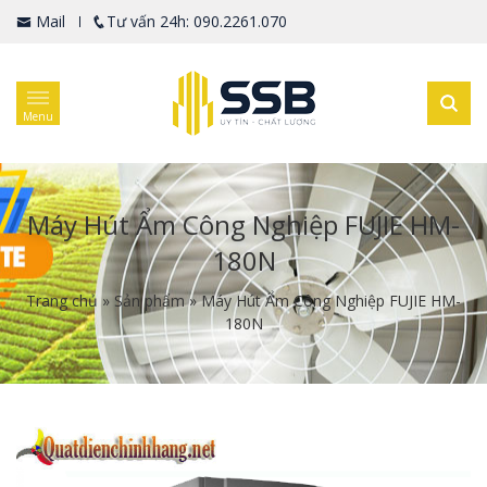
Mail
Tư vấn 24h: 090.2261.070
Menu
Máy Hút Ẩm Công Nghiệp FUJIE HM-
180N
Trang chủ
»
Sản phẩm
»
Máy Hút Ẩm Công Nghiệp FUJIE HM-
180N