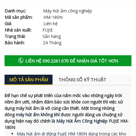
Danh mục:
Máy hút ẩm công nghiệp
Mã sản phẩm:
HM-180N
Giá:
Liên hệ
Nhà sản xuất:
FUJIE
Trạng thái:
Sẵn hàng
Bảo hành:
24 Tháng
LIÊN HỆ 090.2261.070 ĐỂ NHẬN GIÁ TỐT HƠN
MÔ TẢ SẢN PHẨM
THÔNG SỐ KỸ THUẬT
Để hạn chế sự phát triển của nấm mốc vào những ngày trời
nồm ẩm ướt, nhằm đảm bảo sức khỏe con người thì việc sử
dụng máy hút ẩm là vô cùng cần thiết. Một trong những
dòng
máy hút ẩm không khí
được người dùng ưa chuộng sử
dụng hiện nay đó chính là
Máy Hút Ẩm Công Nghiệp
FUJIE HM-
180N
Máy hút ẩm di động FujiE HM-180N
dùng trong các kho