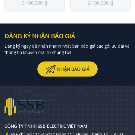
3.100.000
₫
2.100.000
₫
ĐĂNG KÝ NHẬN BÁO GIÁ
Đăng ký ngay để nhận nhanh nhất bản báo giá các gói ưu đãi và
thông tin khuyến mãi từ chúng tôi!
NHẬN BÁO GIÁ
CÔNG TY TNHH SSB ELECTRIC VIỆT NAM
Địa chỉ:
Số 111 Đường Đông Mỹ, Huyện Thanh Trì, TP. Hà