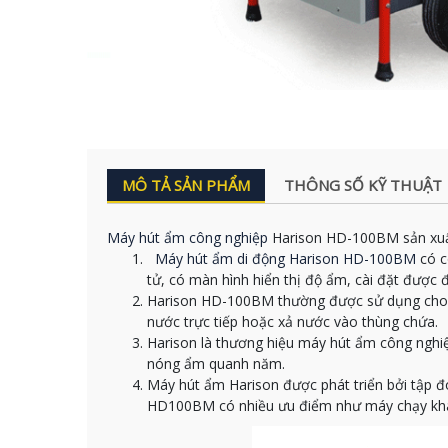
MÔ TẢ SẢN PHẨM
THÔNG SỐ KỸ THUẬT
Máy hút ẩm công nghiệp
Harison HD-100BM sản xuất
Máy hút ẩm di động Harison HD-100BM
có c
tử, có màn hình hiển thị độ ẩm, cài đặt được
Harison HD-100BM thường được sử dụng cho p
nước trực tiếp hoặc xả nước vào thùng chứa.
Harison là thương hiệu máy hút ẩm công nghiệp
nóng ẩm quanh năm.
Máy hút ẩm Harison được phát triển bởi tập đ
HD100BM có nhiều ưu điểm như máy chạy khá ê