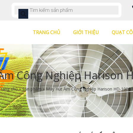
TRANG CHỦ
GIỚI THIỆU
QUẠT CÔ
Ẩm Công Nghiệp Harison
Trang chủ
»
Sản phẩm
»
Máy Hút Ẩm Công Nghiệp Harison HD-100B