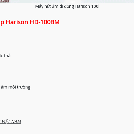
Máy hút ẩm di động Harison 100l
p Harison HD-100BM
c thải
độ ẩm môi trường
C VIỆT NAM