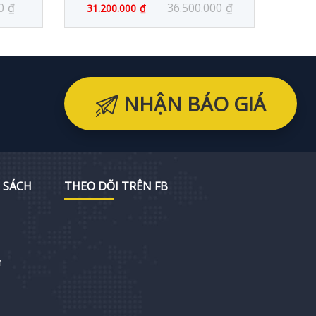
0
₫
36.500.000
₫
31.200.000
₫
3.
NHẬN BÁO GIÁ
 SÁCH
THEO DÕI TRÊN FB
h