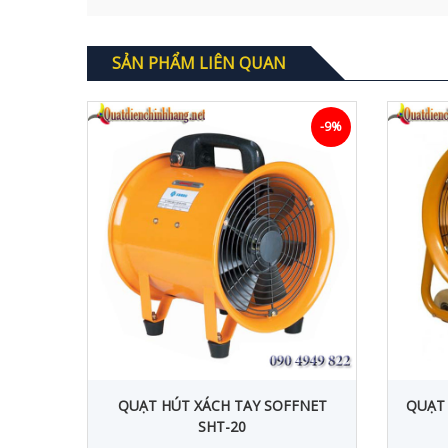
SẢN PHẨM LIÊN QUAN
-5%
-9%
CÔNG
QUẠT HÚT XÁCH TAY SOFFNET
QUẠT 
SHT-20