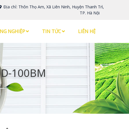
Địa chỉ: Thôn Thọ Am, Xã Liên Ninh, Huyện Thanh Trì,
TP. Hà Nội
NG NGHIỆP
TIN TỨC
LIÊN HỆ
 HD-100BM
M