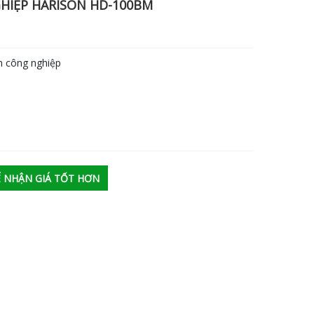
HIỆP HARISON HD-100BM
ng nghiệp
M
ĐỂ NHẬN GIÁ TỐT HƠN