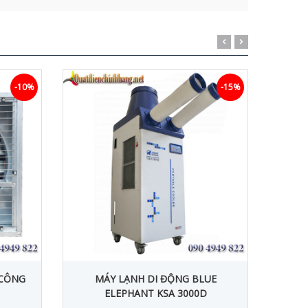
-10%
-15%
 CÔNG
MÁY LẠNH DI ĐỘNG BLUE
QUẠ
ELEPHANT KSA 3000D