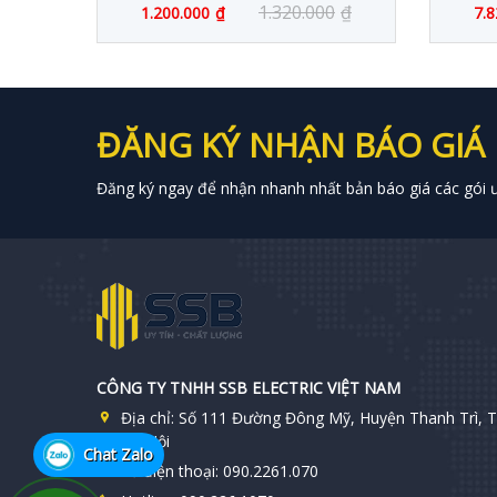
0
₫
1.320.000
₫
1.200.000
₫
7.8
ĐĂNG KÝ NHẬN BÁO GIÁ
Đăng ký ngay để nhận nhanh nhất bản báo giá các gói ưu
CÔNG TY TNHH SSB ELECTRIC VIỆT NAM
Địa chỉ:
Số 111 Đường Đông Mỹ, Huyện Thanh Trì, T
Hà Nội
Chat Zalo
Số điện thoại:
090.2261.070