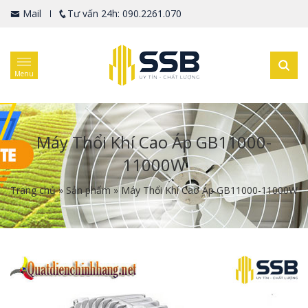
Mail
Tư vấn 24h: 090.2261.070
Menu
Máy Thổi Khí Cao Áp GB11000-
11000W
Trang chủ
»
Sản phẩm
»
Máy Thổi Khí Cao Áp GB11000-11000W