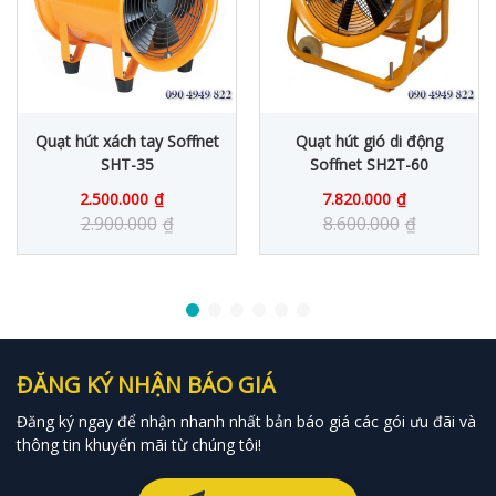
Quạt hút xách tay Soffnet
Quạt hút gió di động
SHT-35
Soffnet SH2T-60
2.500.000
₫
7.820.000
₫
2.900.000
₫
8.600.000
₫
ĐĂNG KÝ NHẬN BÁO GIÁ
Đăng ký ngay để nhận nhanh nhất bản báo giá các gói ưu đãi và
thông tin khuyến mãi từ chúng tôi!