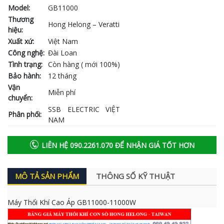
Model:
GB11000
Thương
Hong Helong – Veratti
hiệu:
Xuất xứ:
Việt Nam
Công nghệ:
Đài Loan
Tình trạng:
Còn hàng ( mới 100%)
Bảo hành:
12 tháng
Vận
Miễn phí
chuyển:
SSB ELECTRIC VIỆT
Phân phối:
NAM
LIÊN HỆ 090.2261.070 ĐỂ NHẬN GIÁ TỐT HƠN
MÔ TẢ SẢN PHẨM
THÔNG SỐ KỸ THUẬT
Máy Thổi Khí Cao Áp GB11000-11000W