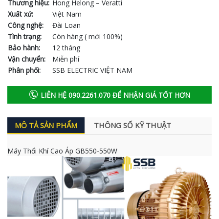
Thương hiệu:
Hong Helong – Veratti
Xuất xứ:
Việt Nam
Công nghệ:
Đài Loan
Tình trạng:
Còn hàng ( mới 100%)
Bảo hành:
12 tháng
Vận chuyển:
Miễn phí
Phân phối:
SSB ELECTRIC VIỆT NAM
LIÊN HỆ 090.2261.070 ĐỂ NHẬN GIÁ TỐT HƠN
MÔ TẢ SẢN PHẨM
THÔNG SỐ KỸ THUẬT
Máy Thổi Khí Cao Áp GB550-550W