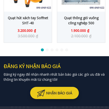
Quạt hút xách tay Soffnet
Quạt thông gió vuông
SHT-40
công nghiệp 500
3.200.000
₫
1.900.000
₫
3.500.000
₫
2.100.000
₫
ĐĂNG KÝ NHẬN BÁO GIÁ
Đăng ký ngay để nhận nhanh nhất bản báo giá các gói ưu đãi và
thông tin khuyến mãi từ chúng tôi!
NHẬN BÁO GIÁ