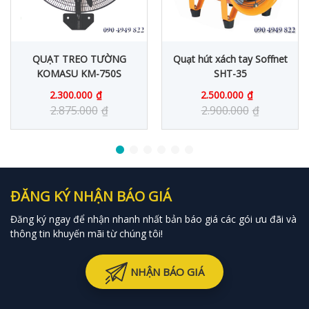
QUẠT TREO TƯỜNG
Quạt hút xách tay Soffnet
KOMASU KM-750S
SHT-35
2.300.000
₫
2.500.000
₫
2.875.000
₫
2.900.000
₫
ĐĂNG KÝ NHẬN BÁO GIÁ
Đăng ký ngay để nhận nhanh nhất bản báo giá các gói ưu đãi và
thông tin khuyến mãi từ chúng tôi!
NHẬN BÁO GIÁ