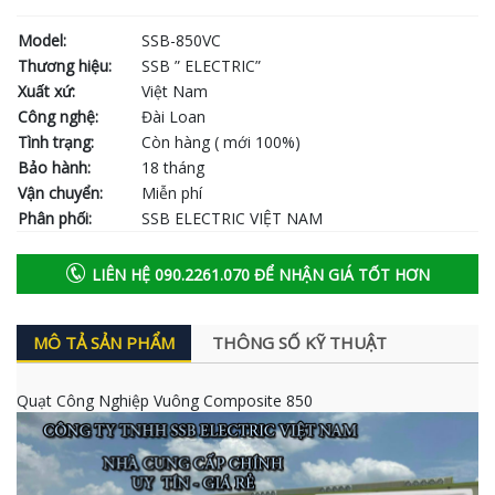
Model:
SSB-850VC
Thương hiệu:
SSB ” ELECTRIC”
Xuất xứ:
Việt Nam
Công nghệ:
Đài Loan
Tình trạng:
Còn hàng ( mới 100%)
Bảo hành:
18 tháng
Vận chuyển:
Miễn phí
Phân phối:
SSB ELECTRIC VIỆT NAM
LIÊN HỆ 090.2261.070 ĐỂ NHẬN GIÁ TỐT HƠN
MÔ TẢ SẢN PHẨM
THÔNG SỐ KỸ THUẬT
Quạt Công Nghiệp Vuông Composite 850