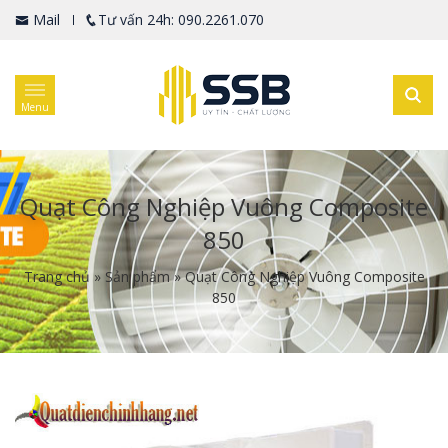
Mail
Tư vấn 24h: 090.2261.070
Menu
Quạt Công Nghiệp Vuông Composite
850
Trang chủ
»
Sản phẩm
»
Quạt Công Nghiệp Vuông Composite
850