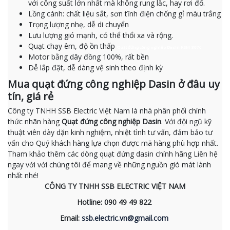
với công suất lớn nhất mà không rung lắc, hay rơi đổ.
Lồng cánh: chất liệu sắt, sơn tĩnh điện chống gỉ màu trắng
Trọng lượng nhẹ, dễ di chuyển
Lưu lượng gió mạnh, có thể thổi xa và rộng.
Quạt chạy êm, độ ồn thấp
Quạt đứng công nghiệp Dasin KSM-3076
Motor bằng dây đồng 100%, rất bền
Dễ lắp đặt, dễ dàng vệ sinh theo định kỳ
Mua quạt đứng công nghiệp Dasin ở đâu uy
tín, giá rẻ
Công ty TNHH SSB Electric Việt Nam là nhà phân phối chính
thức nhãn hàng
Quạt đứng công nghiệp Dasin
. Với đội ngũ kỹ
thuật viên dày dặn kinh nghiệm, nhiệt tình tư vấn, đảm bảo tư
vấn cho Quý khách hàng lựa chọn được mã hàng phù hợp nhất.
Tham khảo thêm các dòng quạt đứng dasin chính hãng Liên hệ
ngay với với chúng tôi để mang về những nguồn gió mát lành
nhất nhé!
CÔNG TY TNHH SSB ELECTRIC VIỆT NAM
Hotline: 090 49 49 822
Email:
ssb.electric.vn@gmail.com