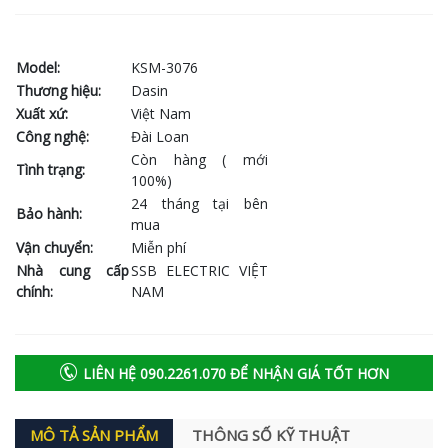
Model:
KSM-3076
Thương hiệu:
Dasin
Xuất xứ:
Việt Nam
Công nghệ:
Đài Loan
Còn hàng ( mới
Tình trạng:
100%)
24 tháng tại bên
Bảo hành:
mua
Vận chuyển:
Miễn phí
Nhà cung cấp
SSB ELECTRIC VIỆT
chính:
NAM
LIÊN HỆ 090.2261.070 ĐỂ NHẬN GIÁ TỐT HƠN
MÔ TẢ SẢN PHẨM
THÔNG SỐ KỸ THUẬT