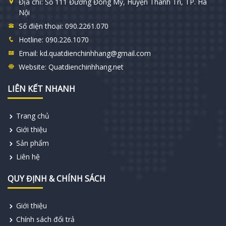
Địa chỉ:
Số 111 Đường Đông Mỹ, Huyện Thanh Trì, TP. Hà
Nội
Số điện thoại:
090.2261.070
Hotline:
090.226.1070
Email:
kd.quatdienchinhhang@gmail.com
Website:
Quatdienchinhhang.net
LIÊN KẾT NHANH
Trang chủ
Giới thiệu
Sản phẩm
Liên hệ
QUY ĐỊNH & CHÍNH SÁCH
Giới thiệu
Chính sách đổi trả