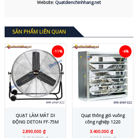
Website:
Quatdienchinhhang.net
SẢN PHẨM LIÊN QUAN
-11%
-4%
QUẠT LÀM MÁT DI
Quạt thông gió vuông
ĐỘNG DETON FF-75M
công nghiệp 1220
2.890.000
₫
3.400.000
₫