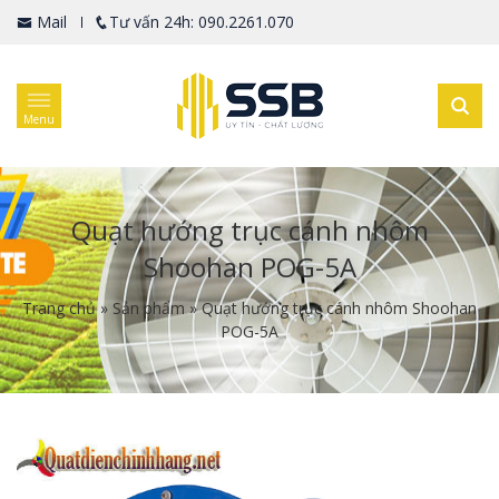
Mail
Tư vấn 24h: 090.2261.070
Menu
Quạt hướng trục cánh nhôm
Shoohan POG-5A
Trang chủ
»
Sản phẩm
»
Quạt hướng trục cánh nhôm Shoohan
POG-5A