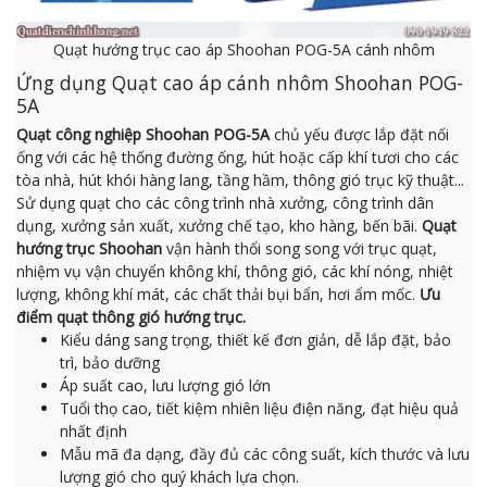
Quạt hướng trục cao áp Shoohan POG-5A cánh nhôm
Ứng dụng Quạt cao áp cánh nhôm Shoohan POG-
5A
Quạt công nghiệp Shoohan POG-5A
chủ yếu được lắp đặt nối
ống với các hệ thống đường ống, hút hoặc cấp khí tươi cho các
tòa nhà, hút khói hàng lang, tầng hầm, thông gió trục kỹ thuật...
Sử dụng quạt cho các công trình nhà xưởng, công trình dân
dụng, xưởng sản xuất, xưởng chế tạo, kho hàng, bến bãi.
Quạt
hướng trục Shoohan
vận hành thổi song song với trục quạt,
nhiệm vụ vận chuyển không khí, thông gió, các khí nóng, nhiệt
lượng, không khí mát, các chất thải bụi bẩn, hơi ẩm mốc.
Ưu
điểm quạt thông gió hướng trục.
Kiểu dáng sang trọng, thiết kế đơn giản, dễ lắp đặt, bảo
trì, bảo dưỡng
Áp suất cao, lưu lượng gió lớn
Tuổi thọ cao, tiết kiệm nhiên liệu điện năng, đạt hiệu quả
nhất định
Mẫu mã đa dạng, đầy đủ các công suất, kích thước và lưu
lượng gió cho quý khách lựa chọn.