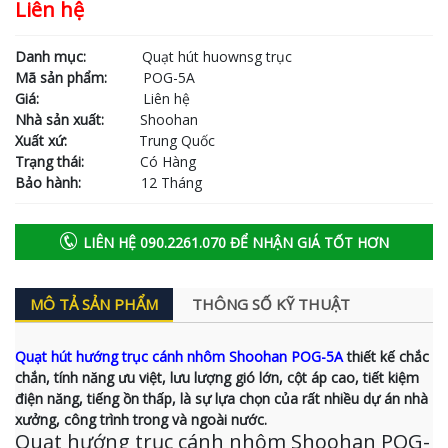
Liên hệ
Danh mục:
Quạt hút huownsg trục
Mã sản phẩm:
POG-5A
Giá:
Liên hệ
Nhà sản xuất:
Shoohan
Xuất xứ:
Trung Quốc
Trạng thái:
Có Hàng
Bảo hành:
12 Tháng
LIÊN HỆ 090.2261.070 ĐỂ NHẬN GIÁ TỐT HƠN
MÔ TẢ SẢN PHẨM
THÔNG SỐ KỸ THUẬT
Quạt hút hướng trục cánh nhôm Shoohan POG-5A
thiết kế chắc
chắn, tính năng ưu việt, lưu lượng gió lớn, cột áp cao, tiết kiệm
điện năng, tiếng ồn thấp, là sự lựa chọn của rất nhiều dự án nhà
xưởng, công trình trong và ngoài nước.
Quạt hướng trục cánh nhôm Shoohan POG-