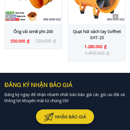
Ống vải simili phi-200
Quạt hút xách tay Soffnet
SHT-25
720.000
₫
550.000
₫
1.280.000
₫
1.410.000
₫
ĐĂNG KÝ NHẬN BÁO GIÁ
Đăng ký ngay để nhận nhanh nhất bản báo giá các gói ưu đãi và
thông tin khuyến mãi từ chúng tôi!
NHẬN BÁO GIÁ