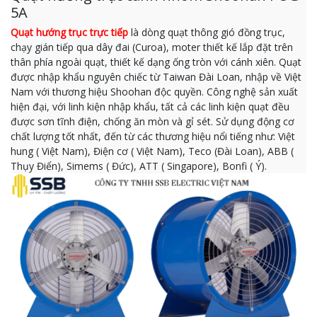
5A
Quạt hướng trục trực tiếp
là dòng quạt thông gió đồng trục,
chạy gián tiếp qua dây đai (Curoa), moter thiết kế lắp đặt trên
thân phía ngoài quạt, thiết kế dạng ống tròn với cánh xiên. Quạt
được nhập khẩu nguyên chiếc từ Taiwan Đài Loan, nhập về Việt
Nam với thương hiệu Shoohan độc quyền. Công nghệ sản xuất
hiện đại, với linh kiện nhập khẩu, tất cả các linh kiện quạt đều
được sơn tĩnh điện, chống ăn mòn và gỉ sét. Sử dụng động cơ
chất lượng tốt nhất, đến từ các thương hiệu nổi tiếng như: Việt
hung ( Việt Nam), Điện cơ ( Việt Nam), Teco (Đài Loan), ABB (
Thụy Điển), Simems ( Đức), ATT ( Singapore), Bonfi ( Ý).