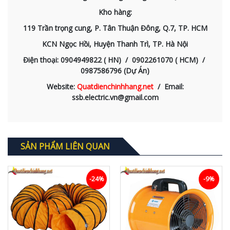
Kho hàng:
119 Trần trọng cung, P. Tân Thuận Đông, Q.7, TP. HCM
KCN Ngọc Hồi, Huyện Thanh Trì, TP. Hà Nội
Điện thoại: 0904949822 ( HN) / 0902261070 ( HCM) /
0987586796 (Dự Án)
Website:
Quatdienchinhhang.net
/ Email:
ssb.electric.vn@gmail.com
SẢN PHẨM LIÊN QUAN
-24%
-9%