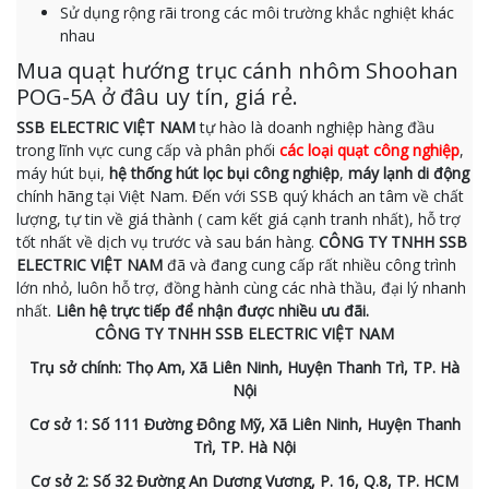
Sử dụng rộng rãi trong các môi trường khắc nghiệt khác
nhau
Mua quạt hướng trục cánh nhôm Shoohan
POG-5A ở đâu uy tín, giá rẻ.
SSB ELECTRIC VIỆT NAM
tự hào là doanh nghiệp hàng đầu
trong lĩnh vực cung cấp và phân phối
các loại quạt công nghiệp
,
máy hút bụi,
hệ thống hút lọc bụi công nghiệp
,
máy lạnh di động
chính hãng tại Việt Nam. Đến với SSB quý khách an tâm về chất
lượng, tự tin về giá thành ( cam kết giá cạnh tranh nhất), hỗ trợ
tốt nhất về dịch vụ trước và sau bán hàng.
CÔNG TY TNHH SSB
ELECTRIC VIỆT NAM
đã và đang cung cấp rất nhiều công trình
lớn nhỏ, luôn hỗ trợ, đồng hành cùng các nhà thầu, đại lý nhanh
nhất.
Liên hệ trực tiếp để nhận được nhiều ưu đãi.
CÔNG TY TNHH SSB ELECTRIC VIỆT NAM
Trụ sở chính: Thọ Am, Xã Liên Ninh, Huyện Thanh Trì, TP. Hà
Nội
Cơ sở 1: Số 111 Đường Đông Mỹ, Xã Liên Ninh, Huyện Thanh
Trì, TP. Hà Nội
Cơ sở 2: Số 32 Đường An Dương Vương, P. 16, Q.8, TP. HCM