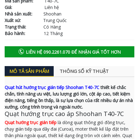
Mã sản phẩm:
T40-7C
Giá:
Liên hệ
Nhà sản xuất:
Shoohan
Xuất xứ:
Trung Quốc
Trạng thái:
Có Hàng
Bảo hành:
12 Tháng
LIÊN HỆ 090.2261.070 ĐỂ NHẬN GIÁ TỐT HƠN
MÔ TẢ SẢN PHẨM
THÔNG SỐ KỸ THUẬT
Quạt hút hướng trục gián tiếp Shoohan T40-7C
thiết kế chắc
chắn, tính năng ưu việt, lưu lượng gió lớn, cột áp cao, tiết kiệm
điện năng, tiếng ồn thấp, là sự lựa chọn của rất nhiều dự án nhà
xưởng, công trình trong và ngoài nước.
Quạt hướng trục cao áp Shoohan T40-7C
Quạt hướng trục gián tiếp
là dòng quạt thông gió đồng trục,
chạy gián tiếp qua dây đai (Curoa), moter thiết kế lắp đặt trên
thân phía ngoài quạt, thiết kế dạng ống tròn với cánh xiên. Quạt