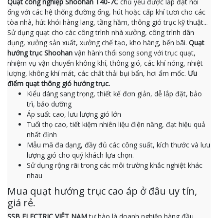
Quạt công nghiệp Shoohan T40-7C
chủ yếu được lắp đặt nối
ống với các hệ thống đường ống, hút hoặc cấp khí tươi cho các
tòa nhà, hút khói hàng lang, tầng hầm, thông gió trục kỹ thuật...
Sử dụng quạt cho các công trình nhà xưởng, công trình dân
dụng, xưởng sản xuất, xưởng chế tạo, kho hàng, bến bãi.
Quạt
hướng trục Shoohan
vận hành thổi song song với trục quạt,
nhiệm vụ vận chuyển không khí, thông gió, các khí nóng, nhiệt
lượng, không khí mát, các chất thải bụi bẩn, hơi ẩm mốc.
Ưu
điểm quạt thông gió hướng trục.
Kiểu dáng sang trọng, thiết kế đơn giản, dễ lắp đặt, bảo
trì, bảo dưỡng
Áp suất cao, lưu lượng gió lớn
Tuổi thọ cao, tiết kiệm nhiên liệu điện năng, đạt hiệu quả
nhất định
Mẫu mã đa dạng, đầy đủ các công suất, kích thước và lưu
lượng gió cho quý khách lựa chọn.
Sử dụng rộng rãi trong các môi trường khắc nghiệt khác
nhau
Mua quạt hướng trục cao áp ở đâu uy tín,
giá rẻ.
SSB ELECTRIC VIỆT NAM
tự hào là doanh nghiệp hàng đầu