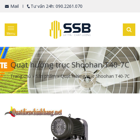
Mail
Tư vấn 24h: 090.2261.070
Menu
Quạt hướng trục Shoohan T40-7C
Trang chủ
»
Sản phẩm
»
Quạt hướng trục Shoohan T40-7C