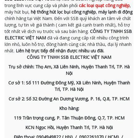
trong lĩnh vực cung cấp và phân phối
các loại quạt công nghiệp
,
máy hút bụi,
hệ thống hút lọc bụi công nghiệp
,
máy lạnh di động
chính hãng tại Việt Nam. Đến với SSB quý khách an tâm về chất
lượng, tự tin về giá thành ( cam kết giá cạnh tranh nhất), hỗ trợ
tốt nhất về dịch vụ trước và sau bán hàng.
CÔNG TY TNHH SSB
ELECTRIC VIỆT NAM
đã và đang cung cấp rất nhiều công trình
lớn nhỏ, luôn hỗ trợ, đồng hành cùng các nhà thầu, đại lý nhanh
nhất.
Liên hệ trực tiếp để nhận được nhiều ưu đãi.
CÔNG TY TNHH SSB ELECTRIC VIỆT NAM
Trụ sở chính: Thọ Am, Xã Liên Ninh, Huyện Thanh Trì, TP. Hà
Nội
Cơ sở 1: Số 111 Đường Đông Mỹ, Xã Liên Ninh, Huyện Thanh
Trì, TP. Hà Nội
Cơ sở 2: Số 32 Đường An Dương Vương, P. 16, Q.8, TP. HCM
Kho hàng:
119 Trần trọng cung, P. Tân Thuận Đông, Q.7, TP. HCM
KCN Ngọc Hồi, Huyện Thanh Trì, TP. Hà Nội
Điện thoại: 0904949822 ( HN) / 0902261070 ( HCM) /