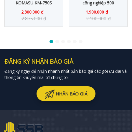
KOMASU KM-750S
công nghiệp 500
2.300.000
₫
1.900.000
₫
2.875.000
₫
2.100.000
₫
ĐĂNG KÝ NHẬN BÁO GIÁ
Đăng ký ngay để nhận nhanh nhất bản báo giá các gói ưu đãi và
thông tin khuyến mãi từ chúng tôi!
NHẬN BÁO GIÁ