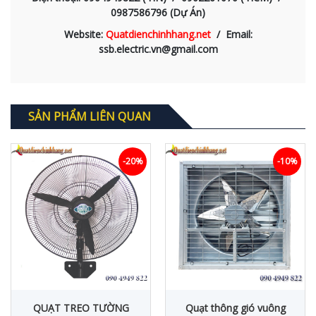
0987586796 (Dự Án)
Website:
Quatdienchinhhang.net
/ Email:
ssb.electric.vn@gmail.com
SẢN PHẨM LIÊN QUAN
-20%
-10%
QUẠT TREO TƯỜNG
Quạt thông gió vuông