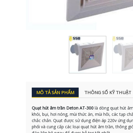
MÔ TẢ SẢN PHẨM
THÔNG SỐ KỸ THUẬT
Quạt hút âm trần Deton AT-300
là dòng quạt hút âm
khói, bụi, hơi nóng, mùi thức ăn, mùi hôi, các tạp c
chắc chắn. Quạt được sử dụng điện áp 220v ứng dụn
phối và cung cấp các loại quạt hút âm trần, thông gi
đáo liên hệ ngay để được hỗ trợ tốt nhất...