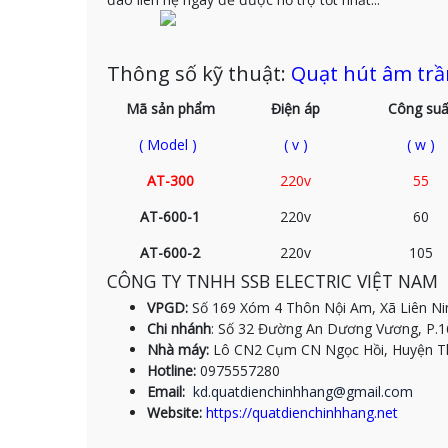
Thông số kỹ thuật:
Quạt hút âm trầ
Mã sản phẩm
Điện áp
Công suấ
( Model )
( v )
( w )
AT-300
220v
55
AT-600-1
220v
60
AT-600-2
220v
105
CÔNG TY TNHH SSB ELECTRIC VIỆT NAM
VPGD:
Số 169 Xóm 4 Thôn Nội Am, Xã Liên Nin
Chi nhánh
: Số 32 Đường An Dương Vương, P.1
Nhà máy:
Lô CN2 Cụm CN Ngọc Hồi, Huyện Tha
Hotline:
0975557280
Email:
kd.quatdienchinhhang@gmail.com
Website:
https://quatdienchinhhang.net