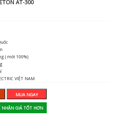
ETON AT-300
Quốc
an
ng ( mới 100%)
ng
í
ECTRIC VIỆT NAM
MUA NGAY
ĐỂ NHẬN GIÁ TỐT HƠN