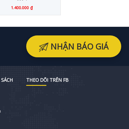
1.400.000
₫
NHẬN BÁO GIÁ
 SÁCH
THEO DÕI TRÊN FB
h