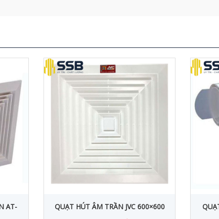
N AT-
QUẠT HÚT ÂM TRẦN JVC 600×600
QUẠT