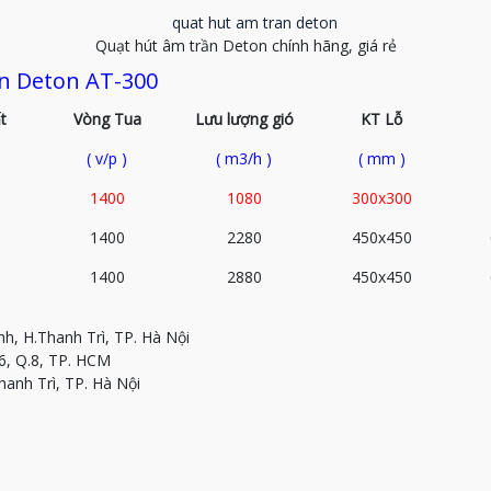
Quạt hút âm trần Deton chính hãng, giá rẻ
n Deton AT-300
t
Vòng Tua
Lưu lượng gió
KT Lỗ
( v/p )
( m3/h )
( mm )
1400
1080
300x300
1400
2280
450x450
1400
2880
450x450
h, H.Thanh Trì, TP. Hà Nội
6, Q.8, TP. HCM
nh Trì, TP. Hà Nội