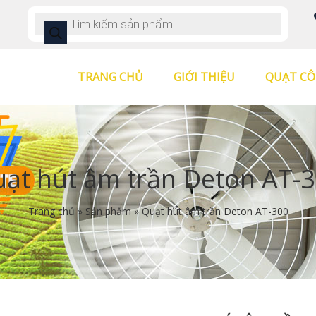
TRANG CHỦ
GIỚI THIỆU
QUẠT CÔ
ạt hút âm trần Deton AT-
Trang chủ
»
Sản phẩm
»
Quạt hút âm trần Deton AT-300