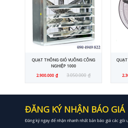
CÔNG
QUẠT THÔNG GIÓ VUÔNG CÔNG
QUẠT
NGHIỆP 1000
0
₫
3.050.000
₫
2.900.000
₫
2.3
ĐĂNG KÝ NHẬN BÁO GIÁ
Đăng ký ngay để nhận nhanh nhất bản báo giá các gói ưu