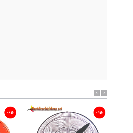
-7%
-4%