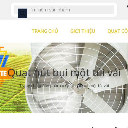
TRANG CHỦ
GIỚI THIỆU
QUẠT CÔ
Quạt hút bụi một túi vải
Trang chủ
»
Sản phẩm
»
Quạt hút bụi một túi vải