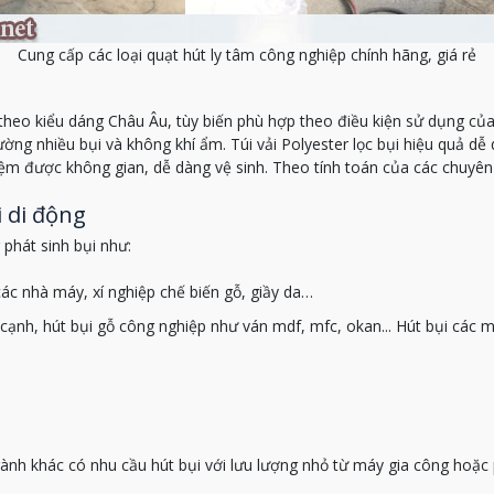
Cung cấp các loại quạt hút ly tâm công nghiệp chính hãng, giá rẻ
theo kiểu dáng Châu Âu, tùy biến phù hợp theo điều kiện sử dụng củ
ờng nhiều bụi và không khí ẩm. Túi vải Polyester lọc bụi hiệu quả dễ 
iệm được không gian, dễ dàng vệ sinh. Theo tính toán của các chuyên 
i di động
 phát sinh bụi như:
ác nhà máy, xí nghiệp chế biến gỗ, giầy da…
cạnh, hút bụi gỗ công nghiệp như ván mdf, mfc, okan... Hút bụi các 
ành khác có nhu cầu hút bụi với lưu lượng nhỏ từ máy gia công hoặc 