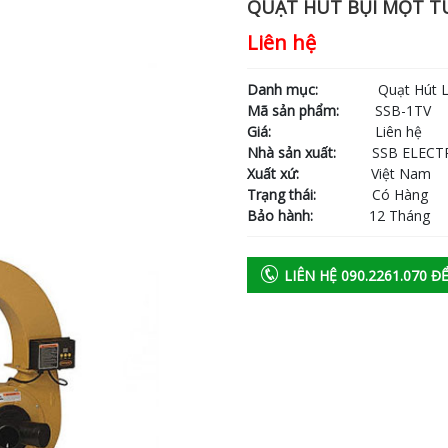
QUẠT HÚT BỤI MỘT TÚ
Liên hệ
Danh mục:
Quạt Hút Ly T
Mã sản phẩm:
SSB-1TV
Giá:
Liên hệ
Nhà sản xuất:
SSB ELECTR
Xuất xứ:
Việt Nam
Trạng thái:
Có Hàng
Bảo hành:
12 Tháng
LIÊN HỆ 090.2261.070 