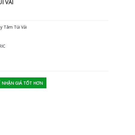
I VẢI
âm Túi Vải
IC
ĐỂ NHẬN GIÁ TỐT HƠN