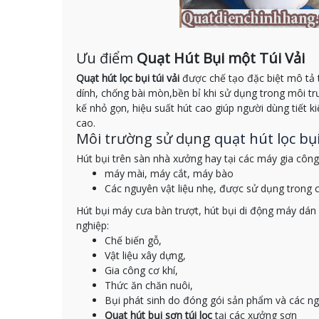
Ưu điểm
Quạt Hút Bụi một Túi Vải
Quạt hút lọc bụi túi vải
được chế tạo đặc biệt mô tả 
dính, chống bài mòn,bền bỉ khi sử dụng trong môi trư
kế nhỏ gọn, hiệu suất hút cao giúp người dùng tiết k
cao.
Môi trường sử dụng
quạt hút lọc bụ
Hút bụi trên sàn nhà xưởng hay tại các máy gia công
máy mài, máy cắt, máy bào
Các nguyên vật liệu nhẹ, được sử dụng trong c
Hút bụi máy cưa bàn trượt, hút bụi di động máy dán 
nghiệp:
Chế biến gỗ,
Vật liệu xây dựng,
Gia công cơ khí,
Thức ăn chăn nuôi,
Bụi phát sinh do đóng gói sản phẩm và các ng
Quạt hút bụi sơn túi lọc
tại các xưởng sơn