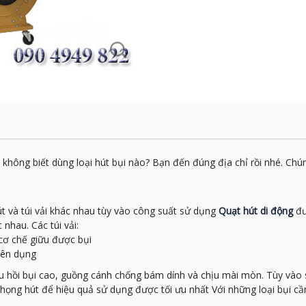
n không biết dùng loại hút bụi nào? Bạn đến đúng địa chỉ rồi nhé. C
t và túi vải khác nhau tùy vào công suất sử dụng
Quạt hút di động
đư
nhau. Các túi vải:
 cơ chế giữu được bụi
uyên dụng
u hồi bụi cao, guồng cánh chống bám dính và chịu mài mòn. Tùy vào 
ng hút để hiệu quả sử dụng được tối ưu nhất Với những loại bụi cần p