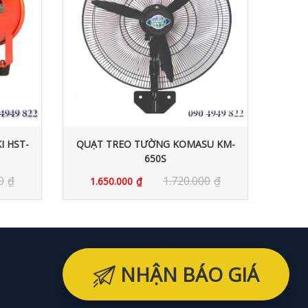
I HST-
QUẠT TREO TƯỜNG KOMASU KM-
QUẠ
650S
0
₫
1.720.000
₫
1.650.000
₫
NHẬN BÁO GIÁ