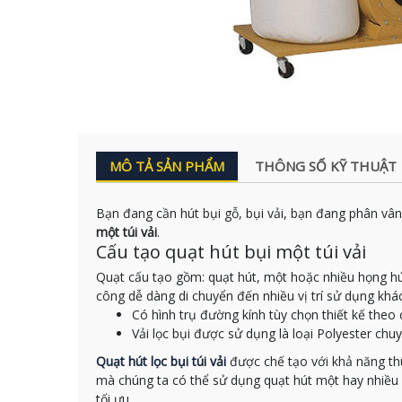
MÔ TẢ SẢN PHẨM
THÔNG SỐ KỸ THUẬT
Bạn đang cần hút bụi gỗ, bụi vải, bạn đang phân vâ
một túi vải
.
Cấu tạo quạt hút bụi một túi vải
Quạt cấu tạo gồm: quạt hút, một hoặc nhiều họng hú
công dễ dàng di chuyển đến nhiều vị trí sử dụng khác 
Có hình trụ đường kính tùy chọn thiết kế theo
Vải lọc bụi được sử dụng là loại Polyester ch
Quạt hút lọc bụi túi vải
được chế tạo với khả năng th
mà chúng ta có thể sử dụng quạt hút một hay nhiều họ
tối ưu.