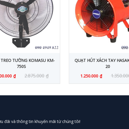
 TREO TƯỜNG KOMASU KM-
QUẠT HÚT XÁCH TAY HASAK
750S
20
2.875.000
₫
1.350.00
00.000
₫
1.250.000
₫
 đãi và thông tin khuyến mãi từ chúng tôi!