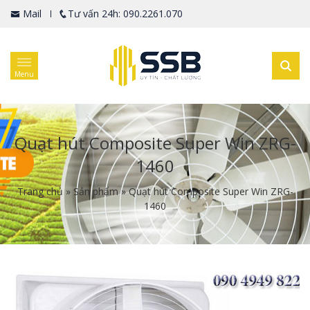
Mail
Tư vấn 24h: 090.2261.070
Menu
Quạt hút Composite Super Win ZRG-
1460
Trang chủ
»
Sản phẩm
»
Quạt hút Composite Super Win ZRG-
1460