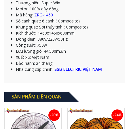
Thương hiệu: Super Win
Motor: 100% dây đồng
Mã hàng:
ZRG-1460
Số cánh quạt: 6 cánh ( Composite)
Khung quạt: Sợi thủy tinh ( Composite)
Kích thước: 1460x1460x600mm
Dòng điện: 380v/220v/50Hz
Công suất: 750w
Lưu lượng gió: 44.500m3/h
Xuất xứ: Việt Nam
Bảo hành: 24 tháng
Nhà cung cấp chính:
SSB ELECTRIC VIỆT NAM
SẢN PHẨM LIÊN QUAN
-20%
-24%