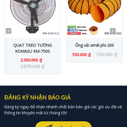
QUẠT TREO TƯỜNG
Ống vải simili phi-200
KOMASU KM-750S
720.000
₫
550.000
₫
2.300.000
₫
2.875.000
₫
ĐĂNG KÝ NHẬN BÁO GIÁ
Đăng ký ngay để nhận nhanh nhất bản báo giá các gói ưu đãi và
thông tin khuyến mãi từ chúng tôi!