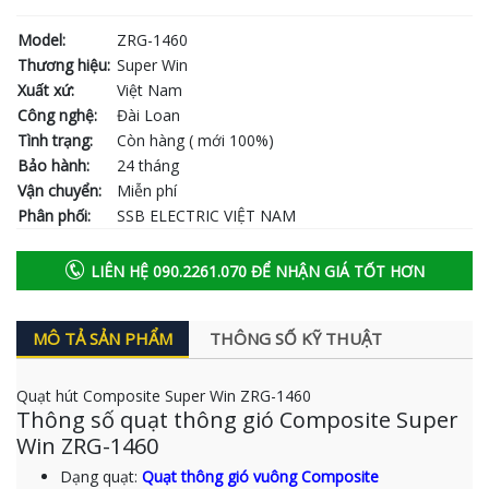
Model:
ZRG-1460
Thương hiệu:
Super Win
Xuất xứ:
Việt Nam
Công nghệ:
Đài Loan
Tình trạng:
Còn hàng ( mới 100%)
Bảo hành:
24 tháng
Vận chuyển:
Miễn phí
Phân phối:
SSB ELECTRIC VIỆT NAM
LIÊN HỆ 090.2261.070 ĐỂ NHẬN GIÁ TỐT HƠN
MÔ TẢ SẢN PHẨM
THÔNG SỐ KỸ THUẬT
Quạt hút Composite Super Win ZRG-1460
Thông số quạt thông gió Composite Super
Win ZRG-1460
Dạng quạt:
Quạt thông gió vuông Composite