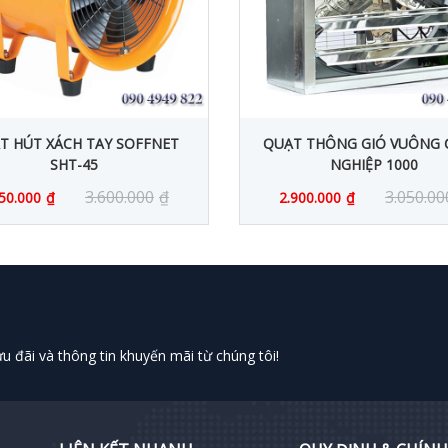
T HÚT XÁCH TAY SOFFNET
QUẠT THÔNG GIÓ VUÔNG
SHT-45
NGHIỆP 1000
3.600.000
₫
3.050.00
50.000
₫
2.900.000
₫
 đãi và thông tin khuyến mãi từ chúng tôi!