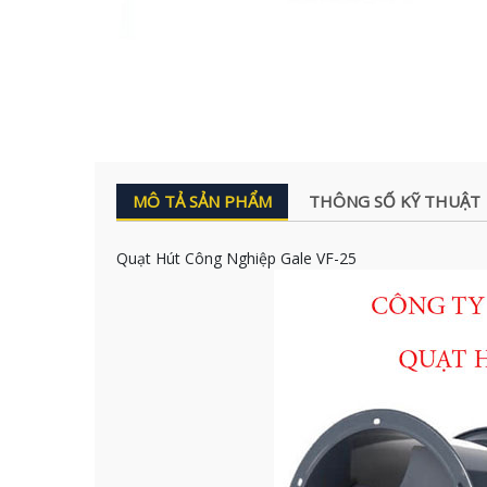
MÔ TẢ SẢN PHẨM
THÔNG SỐ KỸ THUẬT
Quạt Hút Công Nghiệp Gale VF-25