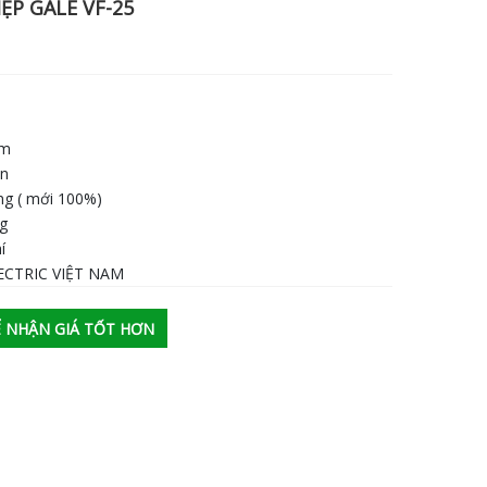
P GALE VF-25
am
an
ng ( mới 100%)
ng
í
ECTRIC VIỆT NAM
ĐỂ NHẬN GIÁ TỐT HƠN