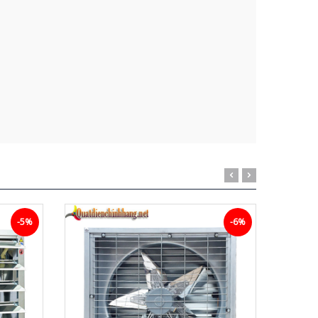
-5%
-6%