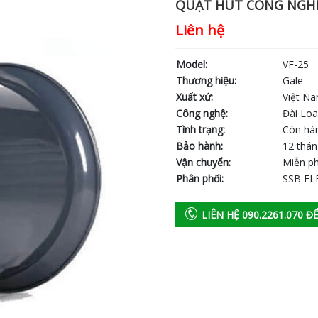
QUẠT HÚT CÔNG NGHIỆ
Liên hệ
Model:
VF-25
Thương hiệu:
Gale
Xuất xứ:
Việt N
Công nghệ:
Đài Lo
Tình trạng:
Còn hà
Bảo hành:
12 thá
Vận chuyển:
Miễn ph
Phân phối:
SSB EL
LIÊN HỆ 090.2261.070 