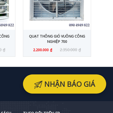
 CÔNG
QUẠT THÔNG GIÓ VUÔNG CÔNG
QUẠT
NGHIỆP 700
0
₫
2.350.000
₫
2.200.000
₫
2.
NHẬN BÁO GIÁ