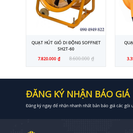
CÔNG
QUẠT HÚT GIÓ DI ĐỘNG SOFFNET
QUẠ
SH2T-60
0
₫
8.600.000
₫
7.820.000
₫
3.3
ĐĂNG KÝ NHẬN BÁO GIÁ
Đăng ký ngay để nhận nhanh nhất bản báo giá các gói ưu