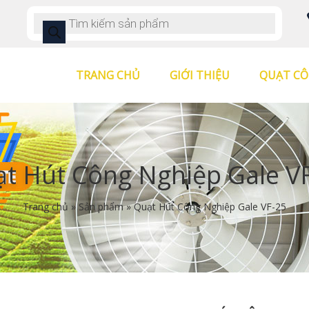
TRANG CHỦ
GIỚI THIỆU
QUẠT CÔ
t Hút Công Nghiệp Gale V
Trang chủ
»
Sản phẩm
»
Quạt Hút Công Nghiệp Gale VF-25