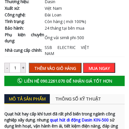
Thương hiệu:
Dasin
Xuất xứ:
Việt Nam
Công nghệ:
Đài Loan
Tình trạng:
Còn hàng ( mới 100%)
Bảo hành:
24 tháng tại bên mua
Phụ kiện chuyên
Ống vải simili phi-500
dụng:
SSB ELECTRIC VIỆT
Nhà cung cấp chính:
NAM
THÊM VÀO GIỎ HÀNG
MUA NGAY
LIÊN HỆ 090.2261.070 ĐỂ NHẬN GIÁ TỐT HƠN
MÔ TẢ SẢN PHẨM
THÔNG SỐ KỸ THUẬT
Quạt hút hay cấp khí tươi đã rất phổ biến trong ngành công
nghiệp xây dựng. nhưng
quạt hút di động Dasin KIN-500
sử
dụng linh hoạt, vận hành êm ái, tiết kiệm điện năng, đáp ứng