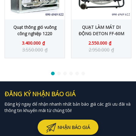
Quạt thông gió vuông
QUẠT LÀM MÁT DI
công nghiệp 1220
ĐỘNG DETON FF-60M
3.400.000
₫
2.550.000
₫
3.550.000
₫
2.950.000
₫
ĐĂNG KÝ NHẬN BÁO GIÁ
Đăng ký ngay để nhận nhanh nhất bản báo giá các gói ưu đãi và
thông tin khuyến mãi từ chúng tôi!
NHẬN BÁO GIÁ