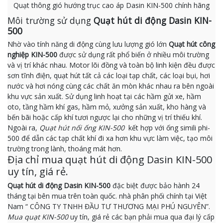
Quạt thông gió hướng trục cao áp Dasin KIN-500 chính hãng
Môi trường sử dụng
Quạt hút di động Dasin KIN-
500
Nhờ vào tính năng di động cùng lưu lượng gió lớn
Quạt hút công
nghiệp KIN-500
được sử dụng rất phổ biến ở nhiều môi trường
và vị trí khác nhau. Motor lõi đồng và toàn bộ linh kiện đều được
sơn tĩnh điện, quạt hút tất cả các loại tạp chất, các loại bụi, hơi
nước và hơi nóng cùng các chất ăn mòn khác nhau ra bên ngoài
khu vực sản xuất. Sử dụng linh hoạt tại các hầm gửi xe, hầm
oto, tầng hầm khí gas, hầm mỏ, xưởng sản xuất, kho hàng và
bến bãi hoặc cấp khí tươi ngược lại cho những vị trí thiếu khí.
Ngoài ra,
Quạt hút nối ống KIN-500
kết hợp với ống simili phi-
500 để dẫn các tạp chất khí đi xa hơn khu vực làm việc, tạo môi
trường trong lành, thoáng mát hơn.
Địa chỉ mua quạt hút di động Dasin KIN-500
uy tín, giá rẻ.
Quạt hút di động Dasin KIN-500
đặc biệt được bảo hành 24
tháng tại bên mua trên toàn quốc. nhà phân phối chính tại Việt
Nam “ CÔNG TY TNHH ĐẦU TƯ THƯƠNG MẠI PHÚ NGUYÊN”.
Mua quạt KIN-500
uy tín, giá rẻ các bạn phải mua qua đại lý cấp