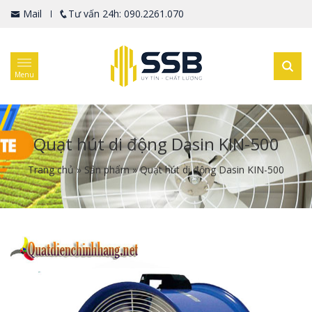
Mail
Tư vấn 24h: 090.2261.070
Menu
Quạt hút di động Dasin KIN-500
Trang chủ
»
Sản phẩm
»
Quạt hút di động Dasin KIN-500