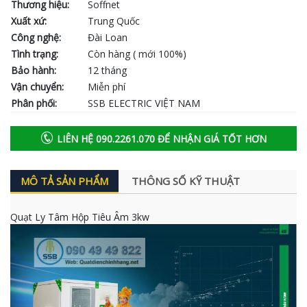
Thương hiệu:
Soffnet
Xuất xứ:
Trung Quốc
Công nghệ:
Đài Loan
Tình trạng:
Còn hàng ( mới 100%)
Bảo hành:
12 tháng
Vận chuyển:
Miễn phí
Phân phối:
SSB ELECTRIC VIỆT NAM
LIÊN HỆ 090.2261.070 ĐỂ NHẬN GIÁ TỐT HƠN
MÔ TẢ SẢN PHẨM
THÔNG SỐ KỸ THUẬT
Quạt Ly Tâm Hộp Tiêu Âm 3kw