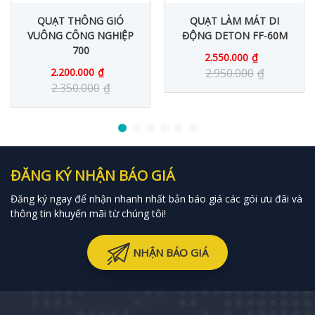
QUẠT THÔNG GIÓ
QUẠT LÀM MÁT DI
VUÔNG CÔNG NGHIỆP
ĐỘNG DETON FF-60M
700
2.550.000
₫
2.200.000
₫
2.950.000
₫
2.350.000
₫
ĐĂNG KÝ NHẬN BÁO GIÁ
Đăng ký ngay để nhận nhanh nhất bản báo giá các gói ưu đãi và
thông tin khuyến mãi từ chúng tôi!
NHẬN BÁO GIÁ