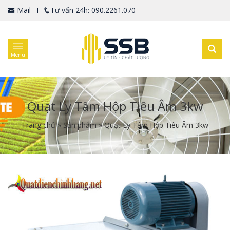
Mail
Tư vấn 24h: 090.2261.070
Menu
Quạt Ly Tâm Hộp Tiêu Âm 3kw
Trang chủ
»
Sản phẩm
»
Quạt Ly Tâm Hộp Tiêu Âm 3kw