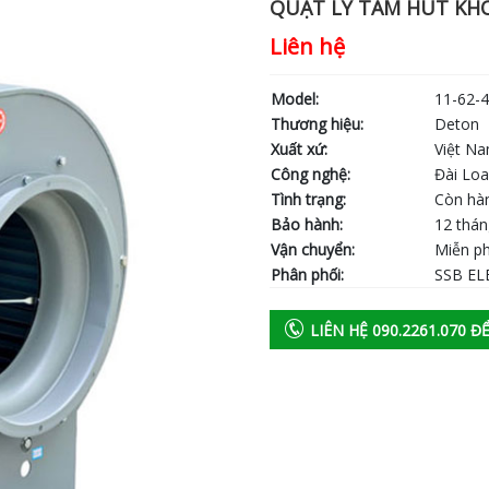
QUẠT LY TÂM HÚT KHÓ
Liên hệ
Model:
11-62-4
Thương hiệu:
Deton
Xuất xứ:
Việt N
Công nghệ:
Đài Lo
Tình trạng:
Còn hà
Bảo hành:
12 thá
Vận chuyển:
Miễn ph
Phân phối:
SSB EL
LIÊN HỆ 090.2261.070 