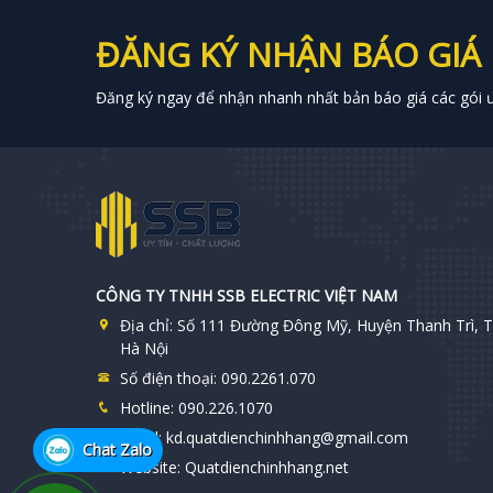
ĐĂNG KÝ NHẬN BÁO GIÁ
Đăng ký ngay để nhận nhanh nhất bản báo giá các gói ưu
CÔNG TY TNHH SSB ELECTRIC VIỆT NAM
Địa chỉ:
Số 111 Đường Đông Mỹ, Huyện Thanh Trì, T
Hà Nội
Số điện thoại:
090.2261.070
Hotline:
090.226.1070
Email:
kd.quatdienchinhhang@gmail.com
Chat Zalo
Website:
Quatdienchinhhang.net