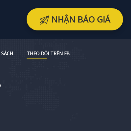
NHẬN BÁO GIÁ
 SÁCH
THEO DÕI TRÊN FB
h