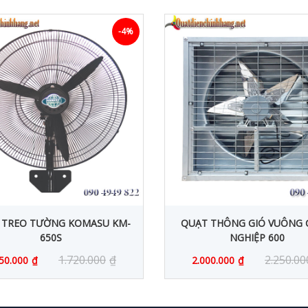
-4%
 TREO TƯỜNG KOMASU KM-
QUẠT THÔNG GIÓ VUÔNG
650S
NGHIỆP 600
1.720.000
₫
2.250.00
50.000
₫
2.000.000
₫