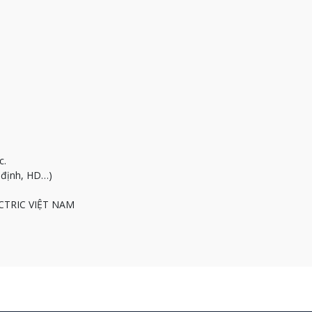
c.
m định, HD…)
ECTRIC VIỆT NAM