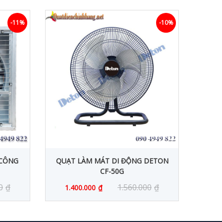
-11%
-10%
 CÔNG
QUẠT LÀM MÁT DI ĐỘNG DETON
QUẠT
CF-50G
0
₫
1.560.000
₫
1.400.000
₫