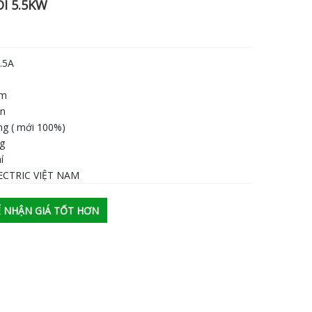
I 5.5KW
.5A
am
an
ng ( mới 100%)
ng
í
ECTRIC VIỆT NAM
ĐỂ NHẬN GIÁ TỐT HƠN