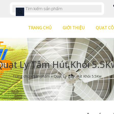
TRANG CHỦ
GIỚI THIỆU
QUẠT CÔ
Quạt Ly Tâm Hút Khói 5.5K
Trang chủ
»
Sản phẩm
»
Quạt Ly Tâm Hút Khói 5.5Kw