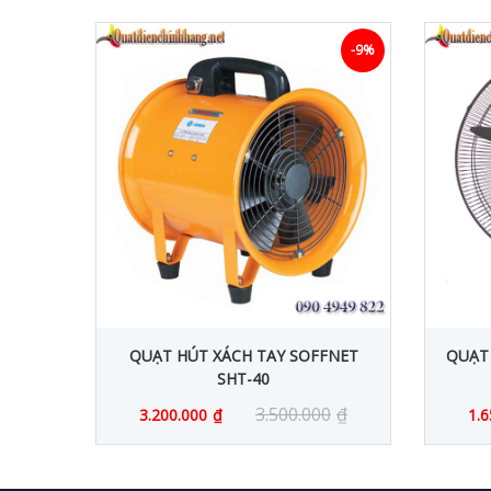
-31%
-9%
0
QUẠT HÚT XÁCH TAY SOFFNET
QUẠT
SHT-40
₫
3.500.000
₫
3.200.000
₫
1.6