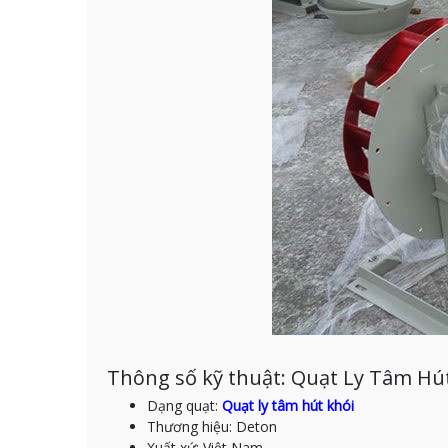
Thông số kỹ thuật: Quạt Ly Tâm Hú
Dạng quạt:
Quạt ly tâm hút khói
Thương hiệu: Deton
Xuất xứ: Việt Nam