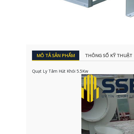
MÔ TẢ SẢN PHẨM
THÔNG SỐ KỸ THUẬT
Quạt Ly Tâm Hút Khói 5.5Kw