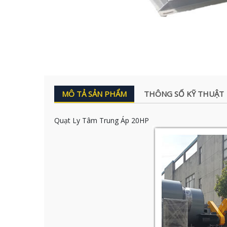
MÔ TẢ SẢN PHẨM
THÔNG SỐ KỸ THUẬT
Quạt Ly Tâm Trung Áp 20HP