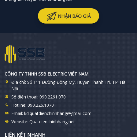
NHẬN BÁO GIÁ
CÔNG TY TNHH SSB ELECTRIC VIỆT NAM
Địa chỉ:
Số 111 Đường Đông Mỹ, Huyện Thanh Trì, TP. Hà
Nội
Số điện thoại:
090.2261.070
Hotline:
090.226.1070
Email:
kd.quatdienchinhhang@gmail.com
Website:
Quatdienchinhhang.net
LIÊN KẾT NHANH