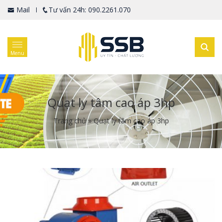
Mail
Tư vấn 24h: 090.2261.070
Menu
Quạt ly tâm cao áp 3hp
Trang chủ
»
Quạt ly tâm cao áp 3hp