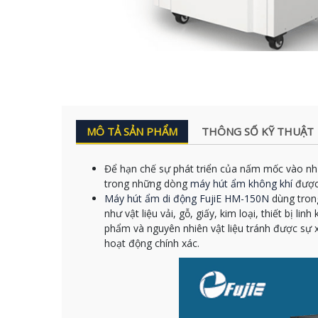
MÔ TẢ SẢN PHẨM
THÔNG SỐ KỸ THUẬT
Để hạn chế sự phát triển của nấm mốc vào nh
trong những dòng
máy hút ẩm không khí
được 
Máy hút ẩm di động FujiE HM-150N
dùng trong
như vật liệu vải, gỗ, giấy, kim loại, thiết bị 
phẩm và nguyên nhiên vật liệu tránh được sự 
hoạt động chính xác.