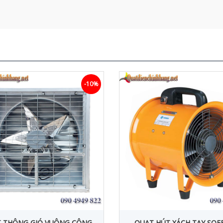
-10%
 THÔNG GIÓ VUÔNG CÔNG
QUẠT HÚT XÁCH TAY SOF