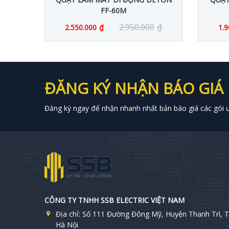
FF-60M
0
₫
2.950.000
₫
2.550.000
₫
1.9
ĐĂNG KÝ NHẬN BÁO GIÁ
Đăng ký ngay để nhận nhanh nhất bản báo giá các gói ưu
CÔNG TY TNHH SSB ELECTRIC VIỆT NAM
Địa chỉ:
Số 111 Đường Đông Mỹ, Huyện Thanh Trì, T
Hà Nội