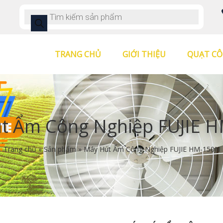
TRANG CHỦ
GIỚI THIỆU
QUẠT CÔ
t Ẩm Công Nghiệp FUJIE 
Trang chủ
»
Sản phẩm
»
Máy Hút Ẩm Công Nghiệp FUJIE HM-150N