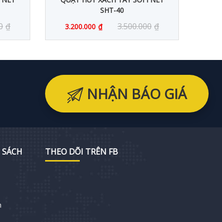
SHT-40
0
₫
3.500.000
₫
3.200.000
₫
1.
NHẬN BÁO GIÁ
 SÁCH
THEO DÕI TRÊN FB
h