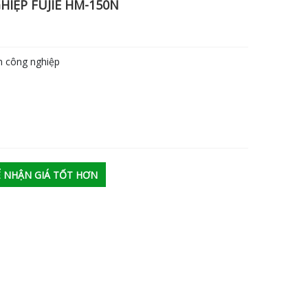
IỆP FUJIE HM-150N
ng nghiệp
ĐỂ NHẬN GIÁ TỐT HƠN