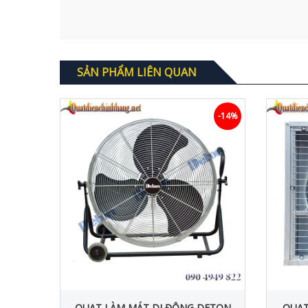
SẢN PHẨM LIÊN QUAN
-11%
-14%
CÔNG
QUẠT LÀM MÁT DI ĐỘNG DETON
QUẠT