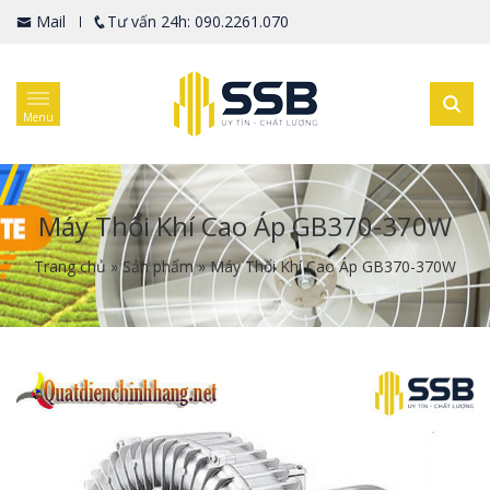
Mail
Tư vấn 24h: 090.2261.070
Menu
Máy Thổi Khí Cao Áp GB370-370W
Trang chủ
»
Sản phẩm
»
Máy Thổi Khí Cao Áp GB370-370W