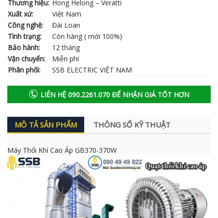
Thương hiệu:
Hong Helong – Veratti
Xuất xứ:
Việt Nam
Công nghệ:
Đài Loan
Tình trạng:
Còn hàng ( mới 100%)
Bảo hành:
12 tháng
Vận chuyển:
Miễn phí
Phân phối:
SSB ELECTRIC VIỆT NAM
LIÊN HỆ 090.2261.070 ĐỂ NHẬN GIÁ TỐT HƠN
MÔ TẢ SẢN PHẨM
THÔNG SỐ KỸ THUẬT
Máy Thổi Khí Cao Áp GB370-370W