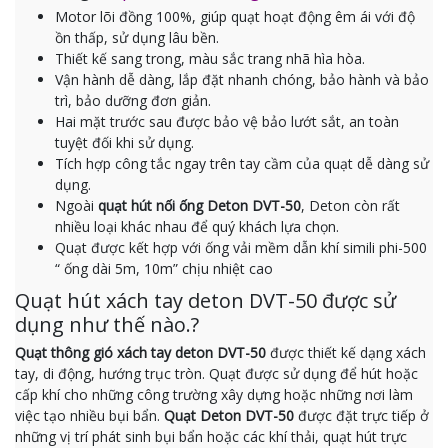
Motor lõi đồng 100%, giúp quạt hoạt động êm ái với độ
ồn thấp, sử dụng lâu bền.
Thiết kế sang trong, màu sắc trang nhã hìa hòa.
Vận hành dễ dàng, lắp đặt nhanh chóng, bảo hành và bảo
trì, bảo dưỡng đơn giản.
Hai mặt trước sau được bảo vệ bảo lướt sắt, an toàn
tuyệt đối khi sử dụng.
Tích hợp công tắc ngay trên tay cầm của quạt dễ dàng sử
dụng.
Ngoài
quạt hút nối ống Deton DVT-50
, Deton còn rất
nhiều loại khác nhau để quý khách lựa chọn.
Quạt được kết hợp với ống vải mềm dẫn khí simili phi-500
“ ống dài 5m, 10m” chịu nhiệt cao
Quạt hút xách tay deton DVT-50 được sử
dụng như thế nào.?
Quạt thông gió xách tay deton DVT-50
được thiết kế dạng xách
tay, di động, hướng trục tròn. Quạt được sử dụng để hút hoặc
cấp khí cho những công trường xây dựng hoặc những nơi làm
việc tạo nhiều bụi bẩn.
Quạt Deton DVT-50
được đặt trực tiếp ở
những vị trí phát sinh bụi bẩn hoặc các khí thải, quạt hút trực