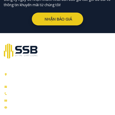
thông tin khuyến mãi từ chúng tôi!
NHẬN BÁO GIÁ
CÔNG TY TNHH SSB ELECTRIC VIỆT NAM
Địa chỉ:
Số 111 Đường Đông Mỹ, Huyện Thanh Trì, TP. Hà
Nội
Số điện thoại:
090.2261.070
Hotline:
090.226.1070
Email:
kd.quatdienchinhhang@gmail.com
Website:
Quatdienchinhhang.net