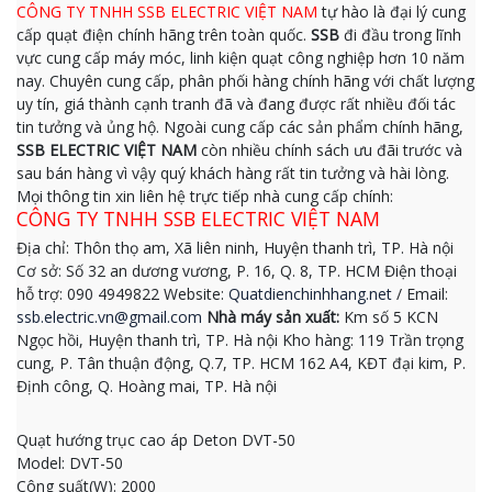
CÔNG TY TNHH SSB ELECTRIC VIỆT NAM
tự hào là đại lý cung
cấp quạt điện chính hãng trên toàn quốc.
SSB
đi đầu trong lĩnh
vực cung cấp máy móc, linh kiện quạt công nghiệp hơn 10 năm
nay. Chuyên cung cấp, phân phối hàng chính hãng với chất lượng
uy tín, giá thành cạnh tranh đã và đang được rất nhiều đối tác
tin tưởng và ủng hộ. Ngoài cung cấp các sản phẩm chính hãng,
SSB ELECTRIC VIỆT NAM
còn nhiều chính sách ưu đãi trước và
sau bán hàng vì vậy quý khách hàng rất tin tưởng và hài lòng.
Mọi thông tin xin liên hệ trực tiếp nhà cung cấp chính:
CÔNG TY TNHH SSB ELECTRIC VIỆT NAM
Địa chỉ: Thôn thọ am, Xã liên ninh, Huyện thanh trì, TP. Hà nội
Cơ sở: Số 32 an dương vương, P. 16, Q. 8, TP. HCM Điện thoại
hỗ trợ: 090 4949822 Website:
Quatdienchinhhang.net
/ Email:
ssb.electric.vn@gmail.com
Nhà máy sản xuất:
Km số 5 KCN
Ngọc hồi, Huyện thanh trì, TP. Hà nội Kho hàng: 119 Trần trọng
cung, P. Tân thuận động, Q.7, TP. HCM 162 A4, KĐT đại kim, P.
Định công, Q. Hoàng mai, TP. Hà nội
Quạt hướng trục cao áp Deton DVT-50
Model: DVT-50
Công suất(W): 2000