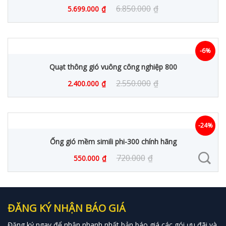
6.850.000
₫
5.699.000
₫
-6%
Quạt thông gió vuông công nghiệp 800
2.550.000
₫
2.400.000
₫
-24%
Ống gió mềm simili phi-300 chính hãng
720.000
₫
550.000
₫
ĐĂNG KÝ NHẬN BÁO GIÁ
Đăng ký ngay để nhận nhanh nhất bản báo giá các gói ưu đãi và