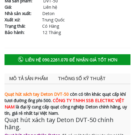
Mã sản phẩm:
DVT-50
Giá:
Liên hệ
Nhà sản xuất:
Deton
Xuất xứ:
Trung Quốc
Trạng thái:
Có Hàng
Bảo hành:
12 Tháng
LIÊN HỆ 090.2261.070 ĐỂ NHẬN GIÁ TỐT HƠN
MÔ TẢ SẢN PHẨM
THÔNG SỐ KỸ THUẬT
Quạt hút xách tay Deton DVT-50
còn có tên khác quạt cấp khí
tươi đường ống phi-500.
CÔNG TY TNHH SSB ELECTRIC VIỆT
NAM
là đại lý cung cấp quạt công nghiệp Deton chính hãng, uy
tín, giá rẻ nhất tại Việt Nam.
Quạt hút xách tay Deton DVT-50 chính
hãng.