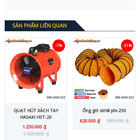
SẢN PHẨM LIÊN QUAN
-7%
-31%
QUẠT HÚT XÁCH TAY
Ống gió simili phi-250
HASAKI HST-20
900.000
₫
620.000
₫
1.250.000
₫
1.350.000
₫