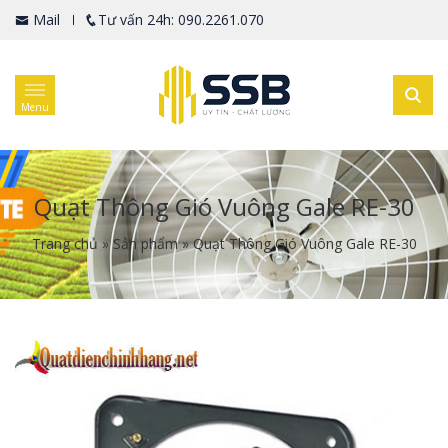
Mail
Tư vấn 24h: 090.2261.070
Menu
Quạt Thông Gió Vuông Gale RE-30
Trang chủ
»
Sản phẩm
»
Quạt Thông Gió Vuông Gale RE-30