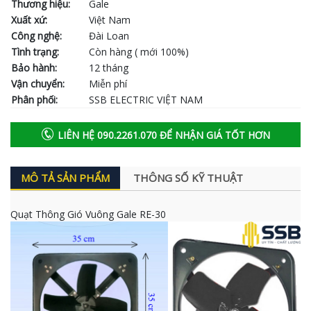
Thương hiệu:
Gale
Xuất xứ:
Việt Nam
Công nghệ:
Đài Loan
Tình trạng:
Còn hàng ( mới 100%)
Bảo hành:
12 tháng
Vận chuyển:
Miễn phí
Phân phối:
SSB ELECTRIC VIỆT NAM
LIÊN HỆ 090.2261.070 ĐỂ NHẬN GIÁ TỐT HƠN
MÔ TẢ SẢN PHẨM
THÔNG SỐ KỸ THUẬT
Quạt Thông Gió Vuông Gale RE-30