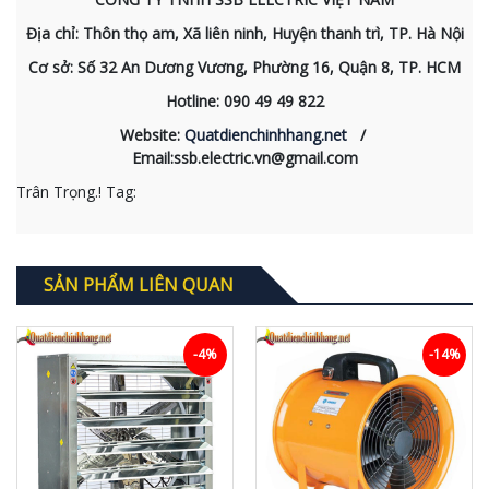
Địa chỉ: Thôn thọ am, Xã liên ninh, Huyện thanh trì, TP. Hà Nội
Cơ sở: Số 32 An Dương Vương, Phường 16, Quận 8, TP. HCM
Hotline: 090 49 49 822
Website:
Quatdienchinhhang.net
/
Email:ssb.electric.vn@gmail.com
Trân Trọng.! Tag:
SẢN PHẨM LIÊN QUAN
-4%
-14%