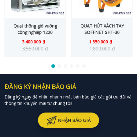
Quạt thông gió vuông
QUẠT HÚT XÁCH TAY
công nghiệp 1220
SOFFNET SHT-30
3.400.000
₫
1.550.000
₫
3.550.000
₫
1.800.000
₫
ĐĂNG KÝ NHẬN BÁO GIÁ
Đăng ký ngay để nhận nhanh nhất bản báo giá các gói ưu đãi và
thông tin khuyến mãi từ chúng tôi!
NHẬN BÁO GIÁ