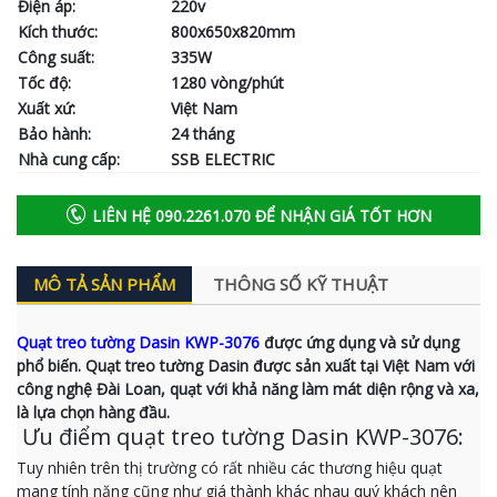
Điện áp:
220v
Kích thước:
800x650x820mm
Công suất:
335W
Tốc độ:
1280 vòng/phút
Xuất xứ:
Việt Nam
Bảo hành:
24 tháng
Nhà cung cấp:
SSB ELECTRIC
LIÊN HỆ 090.2261.070 ĐỂ NHẬN GIÁ TỐT HƠN
MÔ TẢ SẢN PHẨM
THÔNG SỐ KỸ THUẬT
Quạt treo tường Dasin KWP-3076
được ứng dụng và sử dụng
phổ biến. Quạt treo tường Dasin được sản xuất tại Việt Nam với
công nghệ Đài Loan, quạt với khả năng làm mát diện rộng và xa,
là lựa chọn hàng đầu.
Ưu điểm quạt treo tường Dasin KWP-3076:
Tuy nhiên trên thị trường có rất nhiều các thương hiệu quạt
mang tính năng cũng như giá thành khác nhau quý khách nên