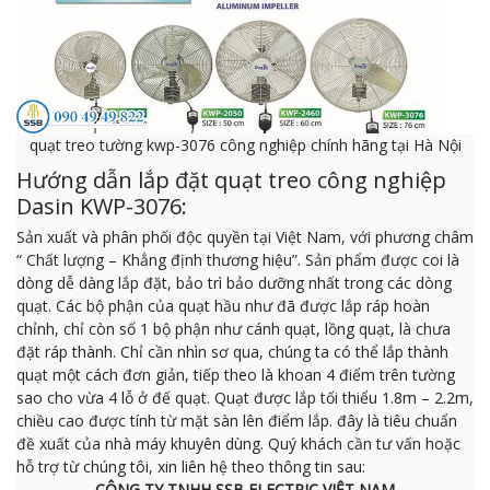
quạt treo tường kwp-3076 công nghiệp chính hãng tại Hà Nội
Hướng dẫn lắp đặt quạt treo công nghiệp
Dasin KWP-3076:
Sản xuất và phân phối độc quyền tại Việt Nam, với phương châm
“ Chất lượng – Khẳng định thương hiệu”. Sản phẩm được coi là
dòng dễ dàng lắp đặt, bảo trì bảo dưỡng nhất trong các dòng
quạt. Các bộ phận của quạt hầu như đã được lắp ráp hoàn
chỉnh, chỉ còn số 1 bộ phận như cánh quạt, lồng quạt, là chưa
đặt ráp thành. Chỉ cần nhìn sơ qua, chúng ta có thể lắp thành
quạt một cách đơn giản, tiếp theo là khoan 4 điểm trên tường
sao cho vừa 4 lỗ ở đế quạt. Quạt được lắp tối thiểu 1.8m – 2.2m,
chiều cao được tính từ mặt sàn lên điểm lắp. đây là tiêu chuẩn
đề xuất của nhà máy khuyên dùng. Quý khách cần tư vấn hoặc
hỗ trợ từ chúng tôi, xin liên hệ theo thông tin sau:
CÔNG TY TNHH SSB ELECTRIC VIỆT NAM