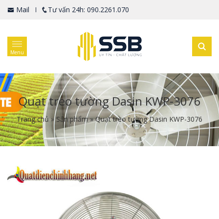
Mail
Tư vấn 24h: 090.2261.070
Menu
Quạt treo tường Dasin KWP-3076
Trang chủ
»
Sản phẩm
»
Quạt treo tường Dasin KWP-3076