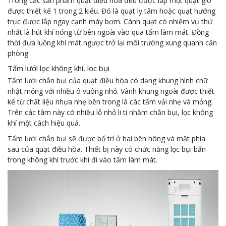
Trong các sản phẩm quạt điều hòa đều được lắp một quạt gió
được thiết kế 1 trong 2 kiểu. Đó là quạt ly tâm hoặc quạt hướng
trục được lắp ngay cạnh máy bơm. Cánh quạt có nhiệm vụ thứ
nhất là hút khí nóng từ bên ngoài vào qua tấm làm mát. Đồng
thời đưa luồng khí mát ngược trở lại môi trường xung quanh căn
phòng.
Tấm lưới lọc không khí, lọc bụi
Tấm lưới chắn bụi của quạt điều hòa có dạng khung hình chữ
nhật mỏng với nhiều ô vuông nhỏ. Vành khung ngoài được thiết
kế từ chất liệu nhựa nhẹ bên trong là các tấm vải nhẹ và mỏng.
Trên các tâm này có nhiều lỗ nhỏ li ti nhằm chắn bụi, lọc không
khí một cách hiệu quả.
Tấm lưới chắn bụi sẽ được bố trí ở hai bên hông và mặt phía
sau của quạt điều hòa. Thiết bị này có chức năng lọc bụi bẩn
trong không khí trước khi đi vào tấm làm mát.