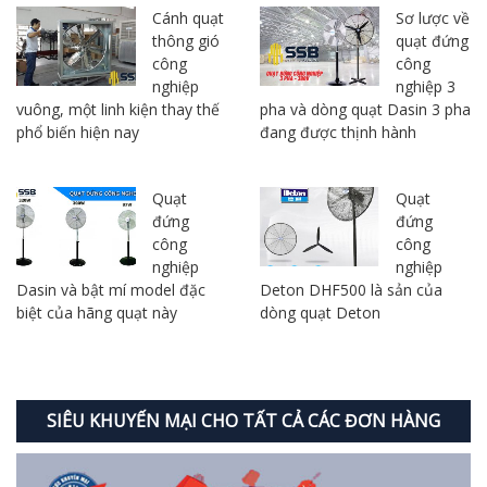
Cánh quạt
Sơ lược về
thông gió
quạt đứng
công
công
nghiệp
nghiệp 3
vuông, một linh kiện thay thế
pha và dòng quạt Dasin 3 pha
phổ biến hiện nay
đang được thịnh hành
Quạt
Quạt
đứng
đứng
công
công
nghiệp
nghiệp
Dasin và bật mí model đặc
Deton DHF500 là sản của
biệt của hãng quạt này
dòng quạt Deton
SIÊU KHUYẾN MẠI CHO TẤT CẢ CÁC ĐƠN HÀNG