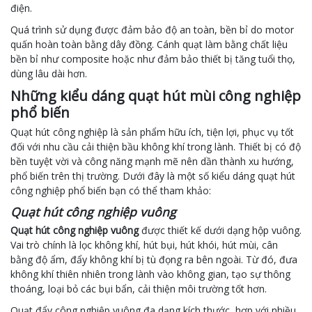
điện.
Quá trình sử dụng được đảm bảo độ an toàn, bền bỉ do motor
quấn hoàn toàn bằng dây đồng. Cánh quạt làm bằng chất liệu
bền bỉ như composite hoặc như đảm bảo thiết bị tăng tuổi thọ,
dùng lâu dài hơn.
Những kiểu dáng quạt hút mùi công nghiệp
phổ biến
Quạt hút công nghiệp là sản phẩm hữu ích, tiện lợi, phục vụ tốt
đối với nhu cầu cải thiện bầu không khí trong lành. Thiết bị có độ
bền tuyệt vời và công năng mạnh mẽ nên dần thành xu hướng,
phổ biến trên thị trường. Dưới đây là một số kiểu dáng quạt hút
công nghiệp phổ biến bạn có thể tham khảo:
Quạt hút công nghiệp vuông
Quạt hút công nghiệp vuông
được thiết kế dưới dạng hộp vuông.
Vai trò chính là lọc không khí, hút bụi, hút khói, hút mùi, cân
bằng độ ẩm, đẩy không khí bị tù đọng ra bên ngoài. Từ đó, đưa
không khí thiên nhiên trong lành vào không gian, tạo sự thông
thoáng, loại bỏ các bụi bẩn, cải thiện môi trường tốt hơn.
Quạt đẩy công nghiệp vuông đa dạng kích thước, hợp với nhiều