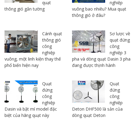
quạt
nghiệp
thông gió gắn tường
vuông bao nhiêu? Mua quạt
thông gió ở đâu?
Cánh quạt
Sơ lược về
thông gió
quạt đứng
công
công
nghiệp
nghiệp 3
vuông, một linh kiện thay thế
pha và dòng quạt Dasin 3 pha
phổ biến hiện nay
đang được thịnh hành
Quạt
Quạt
đứng
đứng
công
công
nghiệp
nghiệp
Dasin và bật mí model đặc
Deton DHF500 là sản của
biệt của hãng quạt này
dòng quạt Deton