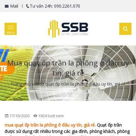
Mail
Tư vấn 24h: 090.2261.070
Menu
Mua quạt ốp trần la phông ở đâu uy
tín, giá rẻ
Trang chủ
»
Mua quạt ốp trần la phông ở đâu uy tín, giá rẻ
17/10/2020
1924 lượt xem
mua quạt ốp trần la phông ở đâu uy tín, giá rẻ.
Quạt ốp trần
được sử dụng rất nhiều trong các gia đình, phòng khách, phòng