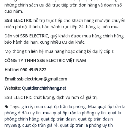
những chính sách ưu đãi trực tiếp trên đơn hàng và doanh số
cuối năm.
SSB ELECTRIC
hỗ trợ trực tiếp cho khách hàng như vận chuyển
miễn phí nội thành, bảo hành trực tiếp 24 tháng tại bên mua.
Đến với
SSB ELECTRIC
, quý khách được mua hàng chính hãng,
bảo hành dài hạn, cùng nhiều ưu đãi khác.
Mọi thông tin liên hệ mua hàng hoặc đăng ký đại lý cấp I:
CÔNG TY TNHH SSB ELECTRIC VIỆT NAM
Hotline: 090 4949 822
Email: ssb.electric.vn@gmail.com
Website:
Quatdienchinhhang.net
SSB ELECTRIC chất lượng, dịch vụ hơn cả giá trị.
Tags:
giá rẻ
,
mua quạt ốp trần la phông
,
Mua quạt ốp trần la
phông ở đâu uy tín
,
mua quạt ốp trần la phông uy tín
,
quạt la
phông chính hãng
,
quạt ốp trần dasin
,
quạt ốp trần dasin
my888g
,
quạt ốp trần giá rẻ
,
quạt ốp trần la phông uy tín