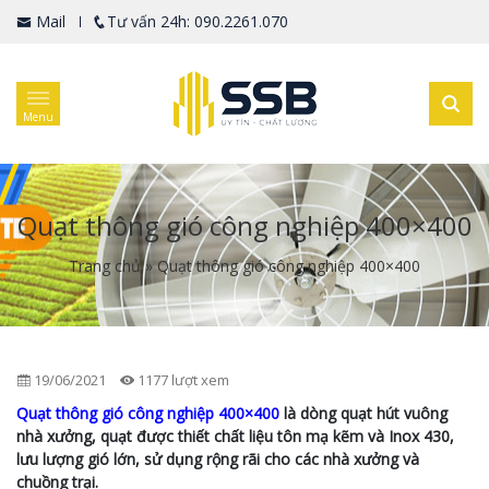
Mail
Tư vấn 24h: 090.2261.070
Menu
Quạt thông gió công nghiệp 400×400
Trang chủ
»
Quạt thông gió công nghiệp 400×400
19/06/2021
1177 lượt xem
Quạt thông gió công nghiệp 400×400
là dòng quạt hút vuông
nhà xưởng, quạt được thiết chất liệu tôn mạ kẽm và Inox 430,
lưu lượng gió lớn, sử dụng rộng rãi cho các nhà xưởng và
chuồng trại.