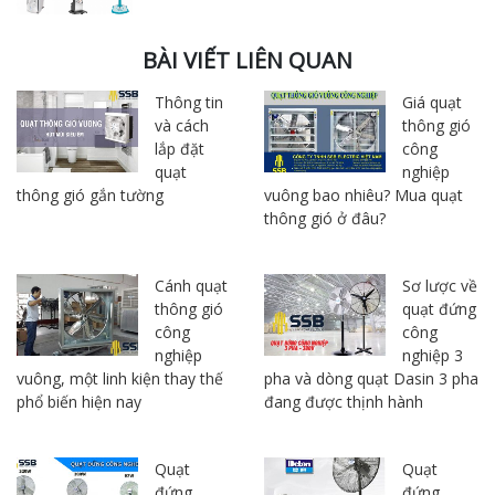
BÀI VIẾT LIÊN QUAN
Thông tin
Giá quạt
và cách
thông gió
lắp đặt
công
quạt
nghiệp
thông gió gắn tường
vuông bao nhiêu? Mua quạt
thông gió ở đâu?
Cánh quạt
Sơ lược về
thông gió
quạt đứng
công
công
nghiệp
nghiệp 3
vuông, một linh kiện thay thế
pha và dòng quạt Dasin 3 pha
phổ biến hiện nay
đang được thịnh hành
Quạt
Quạt
đứng
đứng