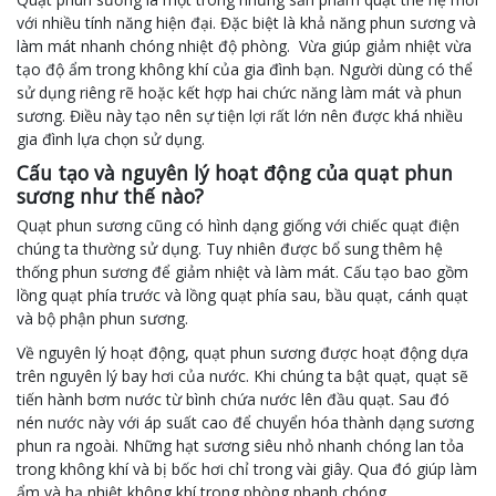
với nhiều tính năng hiện đại. Đặc biệt là khả năng phun sương và
làm mát nhanh chóng nhiệt độ phòng. Vừa giúp giảm nhiệt vừa
tạo độ ẩm trong không khí của gia đình bạn. Người dùng có thể
sử dụng riêng rẽ hoặc kết hợp hai chức năng làm mát và phun
sương. Điều này tạo nên sự tiện lợi rất lớn nên được khá nhiều
gia đình lựa chọn sử dụng.
Cấu tạo và nguyên lý hoạt động của quạt phun
sương như thế nào?
Quạt phun sương cũng có hình dạng giống với chiếc quạt điện
chúng ta thường sử dụng. Tuy nhiên được bổ sung thêm hệ
thống phun sương để giảm nhiệt và làm mát. Cấu tạo bao gồm
lồng quạt phía trước và lồng quạt phía sau, bầu quạt, cánh quạt
và bộ phận phun sương.
Về nguyên lý hoạt động, quạt phun sương được hoạt động dựa
trên nguyên lý bay hơi của nước. Khi chúng ta bật quạt, quạt sẽ
tiến hành bơm nước từ bình chứa nước lên đầu quạt. Sau đó
nén nước này với áp suất cao để chuyển hóa thành dạng sương
phun ra ngoài. Những hạt sương siêu nhỏ nhanh chóng lan tỏa
trong không khí và bị bốc hơi chỉ trong vài giây. Qua đó giúp làm
ẩm và hạ nhiệt không khí trong phòng nhanh chóng.