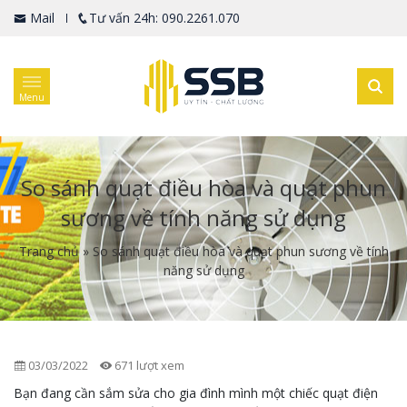
Mail
Tư vấn 24h: 090.2261.070
Menu
So sánh quạt điều hòa và quạt phun
sương về tính năng sử dụng
Trang chủ
»
So sánh quạt điều hòa và quạt phun sương về tính
năng sử dụng
03/03/2022
671 lượt xem
Bạn đang cần sắm sửa cho gia đình mình một chiếc quạt điện