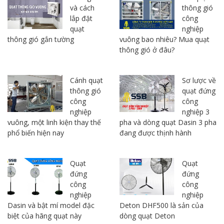
và cách
thông gió
lắp đặt
công
quạt
nghiệp
thông gió gắn tường
vuông bao nhiêu? Mua quạt
thông gió ở đâu?
Cánh quạt
Sơ lược về
thông gió
quạt đứng
công
công
nghiệp
nghiệp 3
vuông, một linh kiện thay thế
pha và dòng quạt Dasin 3 pha
phổ biến hiện nay
đang được thịnh hành
Quạt
Quạt
đứng
đứng
công
công
nghiệp
nghiệp
Dasin và bật mí model đặc
Deton DHF500 là sản của
biệt của hãng quạt này
dòng quạt Deton