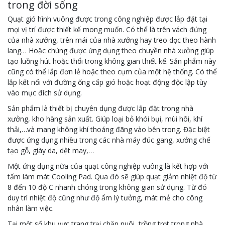
trong đời sống
Quạt gió hình vuông được trong công nghiệp được lắp đặt tại
mọi vị trí được thiết kế mong muốn. Có thể là trên vách đứng
của nhà xưởng, trên mái của nhà xưởng hay treo dọc theo hành
lang… Hoặc chúng được ứng dụng theo chuyền nhà xưởng giúp
tạo luồng hút hoặc thổi trong không gian thiết kế. Sản phẩm này
cũng có thể lắp đơn lẻ hoặc theo cụm của một hệ thống. Có thể
lắp kết nối với đường ống cấp gió hoặc hoạt động độc lập tùy
vào mục đích sử dụng.
Sản phẩm là thiết bị chuyên dụng được lắp đặt trong nhà
xưởng, kho hàng sản xuất. Giúp loại bỏ khói bụi, mùi hôi, khí
thải,…và mang không khí thoáng đãng vào bên trong. Đặc biệt
được ứng dụng nhiều trong các nhà máy đúc gang, xưởng chế
tạo gỗ, giày da, dệt may,…
Một ứng dụng nữa của quạt công nghiệp vuông là kết hợp với
tấm làm mát Cooling Pad. Qua đó sẽ giúp quạt giảm nhiệt độ từ
8 đến 10 độ C nhanh chóng trong không gian sử dụng. Từ đó
duy trì nhiệt độ cũng như độ ẩm lý tưởng, mát mẻ cho công
nhân làm việc.
Tại một số khu vực trang trại chăn nuôi, trồng trọt trong nhà